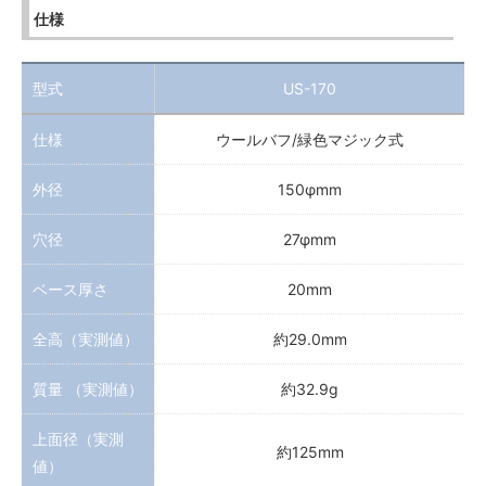
仕様
型式
US-170
仕様
ウールバフ/緑色マジック式
外径
150φmm
穴径
27φmm
ベース厚さ
20mm
全高（実測値）
約29.0mm
質量 （実測値）
約32.9g
上面径（実測
約125mm
値）