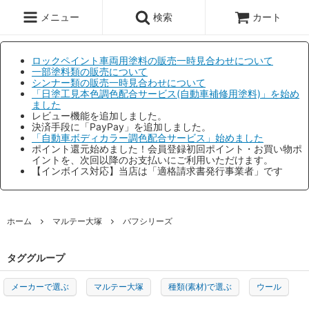
メニュー
検索
カート
ロックペイント車両用塗料の販売一時見合わせについて
一部塗料類の販売について
シンナー類の販売一時見合わせについて
「日塗工見本色調色配合サービス(自動車補修用塗料)」を始め
ました
レビュー機能を追加しました。
決済手段に「PayPay」を追加しました。
「自動車ボディカラー調色配合サービス」始めました
ポイント還元始めました！会員登録初回ポイント・お買い物ポ
イントを、次回以降のお支払いにご利用いただけます。
【インボイス対応】当店は「適格請求書発行事業者」です
ホーム
マルテー大塚
バフシリーズ
タググループ
メーカーで選ぶ
マルテー大塚
種類(素材)で選ぶ
ウール