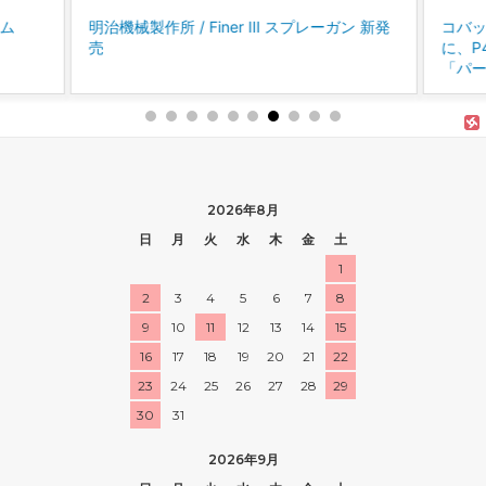
明治機械製作所 / Finer Ⅲ スプレーガン 新発
コバック
売
に、P40
「パープ
2026年8月
日
月
火
水
木
金
土
1
2
3
4
5
6
7
8
9
10
11
12
13
14
15
16
17
18
19
20
21
22
23
24
25
26
27
28
29
30
31
2026年9月