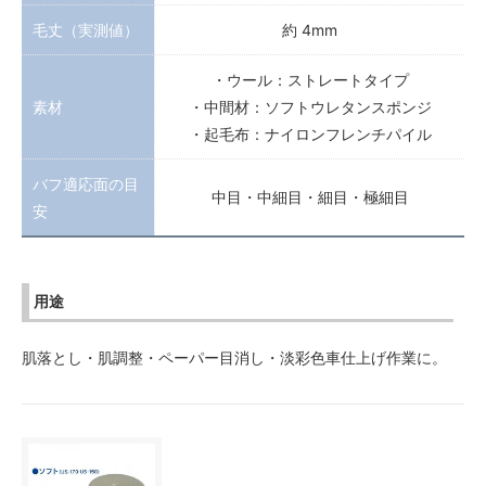
毛丈（実測値）
約 4mm
・ウール：ストレートタイプ
素材
・中間材：ソフトウレタンスポンジ
・起毛布：ナイロンフレンチパイル
バフ適応面の目
中目・中細目・細目・極細目
安
用途
肌落とし・肌調整・ペーパー目消し・淡彩色車仕上げ作業に。