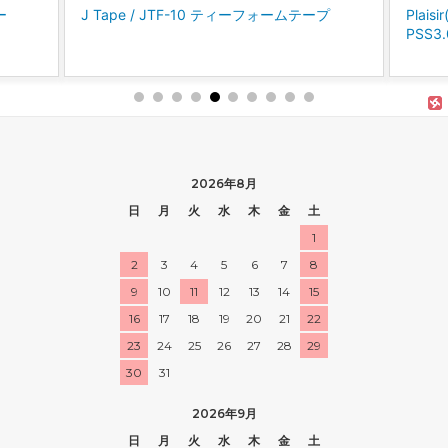
ー
J Tape / JTF-10 ティーフォームテープ
Plai
PSS
2026年8月
日
月
火
水
木
金
土
1
2
3
4
5
6
7
8
9
10
11
12
13
14
15
16
17
18
19
20
21
22
23
24
25
26
27
28
29
30
31
2026年9月
日
月
火
水
木
金
土