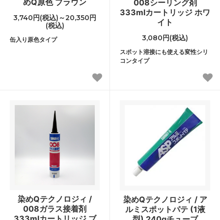
めQ原色 ブラウン
008シーリング剤
333mlカートリッジ ホワ
3,740円(税込)～20,350円
イト
(税込)
3,080円(税込)
缶入り原色タイプ
スポット溶接にも使える変性シリ
コンタイプ
染めQテクノロジィ /
染めQテクノロジィ / ア
008ガラス接着剤
ルミスポットパテ (1液
333mlカートリッジ ブ
型) 240gチューブ