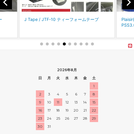
ー
J Tape / JTF-10 ティーフォームテープ
Plai
PSS
2026年8月
日
月
火
水
木
金
土
1
2
3
4
5
6
7
8
9
10
11
12
13
14
15
16
17
18
19
20
21
22
23
24
25
26
27
28
29
30
31