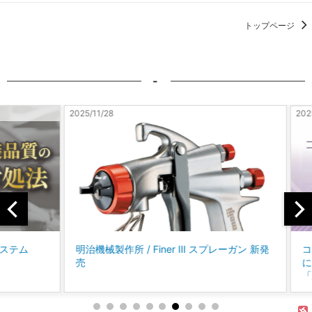
トップページ
-
2025/11/28
2025/10
テム
明治機械製作所 / Finer Ⅲ スプレーガン 新発
コバッ
売
に、P
「パー