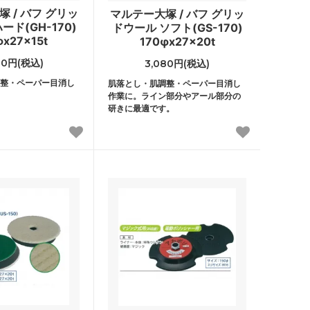
 / バフ グリッ
マルテー大塚 / バフ グリッ
ード(GH-170)
ドウール ソフト(GS-170)
φx27x15t
170φx27x20t
80円(税込)
3,080円(税込)
整・ペーパー目消し
肌落とし・肌調整・ペーパー目消し
作業に。ライン部分やアール部分の
研きに最適です。