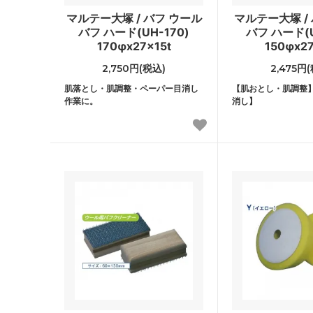
マルテー大塚 / バフ ウール
マルテー大塚 /
バフ ハード(UH-170)
バフ ハード(U
170φx27x15t
150φx27
2,750円(税込)
2,475円
肌落とし・肌調整・ペーパー目消し
【肌おとし・肌調整
作業に。
消し】