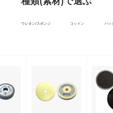
種類(素材)で選ぶ
ー大塚
ロック商事
紙クレシア
シーカ・ジャパン
ウレタン/スポンジ
コットン
パッ
クリスタルプロセス
A
MIARCO