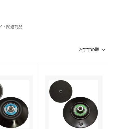
カモ井加工紙
ソーラー
ド・関連商品
SCANGRIP
日東工器