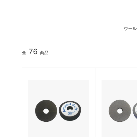
プロトリオス
マルテ
J TAPE
日本製
ウール
TEROSON
ENDOX
KYOTO DETAIL
ADENN
76
全
商品
その他