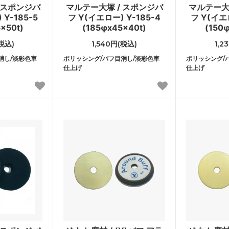
 スポンジバ
マルテー大塚 / スポンジバ
マルテー大
Y-185-5
フ Y(イエロー) Y-185-4
フ Y(イエロ
x50t)
(185φx45x40t)
(150
(税込)
1,540円(税込)
1,2
消し/淡彩色車
ポリッシング/バフ目消し/淡彩色車
ポリッシング/
仕上げ
仕上げ