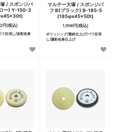
塚 / スポンジバ
マルテー大塚 / スポンジバ
ー) Y-150-3
フ B(ブラック) B-185-5
φx45x30t)
(185φx45x50t)
32円(税込)
1,958円(税込)
バフ目消し/淡彩色車
ポリッシング/最終仕上げ/バフ目消
し/濃彩色車仕上げ