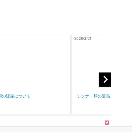
21
2026/2/19
ナー類の販売一時見合わせについて
マルテー大塚 / ディテー