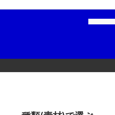
ペイント-建築用
補修用塗料
ロックペイント-家庭用
建築・家庭用塗料
ル
品・テープ
染めＱテクノロジィ
工具・用品
スケミカル
和信化学工業
リーエム)
ニチバン
磨材
石原ケミカル
ヤマ
アネスト岩田
コーポレーション
Plaisir(プレジール)
機
KTC(京都機械工具)