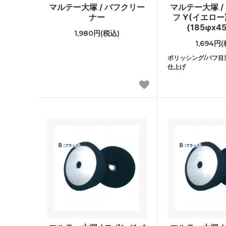
マルテー大塚 / バフクリー
マルテー大塚 /
ナー
フ Y(イエロー) 
(185φx45
1,980円(税込)
1,694円
ポリッシング/バフ目
仕上げ