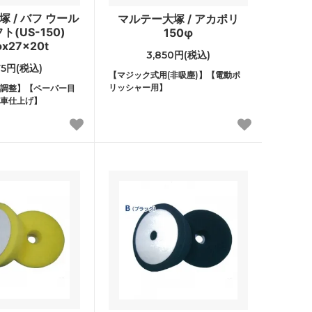
 / バフ ウール
マルテー大塚 / アカポリ
ト(US-150)
150φ
φx27x20t
3,850円(税込)
75円(税込)
【マジック式用(非吸塵)】【電動ポ
リッシャー用】
調整】【ペーパー目
車仕上げ】