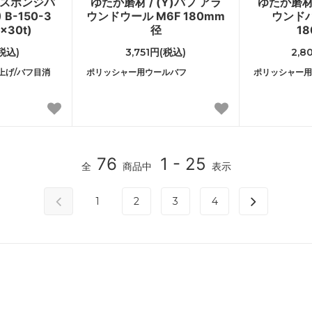
 スポンジバ
ゆたか磨材 / (Y)バフ アラ
ゆたか磨材 
B-150-3
ウンドウール M6F 180mm
ウンド
x30t)
径
1
(税込)
3,751円(税込)
2,8
上げ/バフ目消
ポリッシャー用ウールバフ
ポリッシャー用
76
1 - 25
全
商品中
表示
1
2
3
4