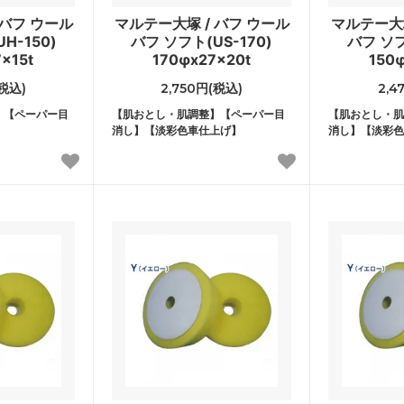
 バフ ウール
マルテー大塚 / バフ ウール
マルテー大塚
H-150)
バフ ソフト(US-170)
バフ ソフ
x15t
170φx27x20t
150
(税込)
2,750円(税込)
2,4
】【ペーパー目
【肌おとし・肌調整】【ペーパー目
【肌おとし・肌
消し】【淡彩色車仕上げ】
消し】【淡彩色