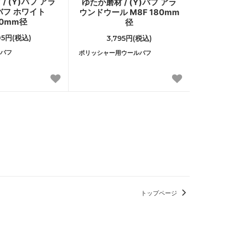
/ (Y)バフ アラ
ゆたか磨材 / (Y)バフ アラ
バフ ホワイト
ウンドウール M8F 180mm
80mm径
径
05円(税込)
3,795円(税込)
バフ
ポリッシャー用ウールバフ
トップページ