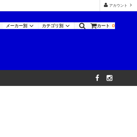
アカウント
メーカー別
カテゴリ別
カート
0
ロックペイント-シンナー類
塗装機器
RAPTOR
機器
ワトコ
コバックス
オーデュラ(アクサルタ)
デビルビス
信濃機販
ビック・ツール