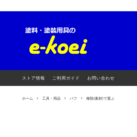
ロックペイント-車両用
【キャンペーン】
ロック
自動車
クロマックス(アクサルタ)
電動・エアー工具
ローバ
養生用
三井化学産資
安全衛生用品
大阪ガ
ストア情報
ご利用ガイド
お問い合わせ
アトミクス
３Ｍ(ス
ファレクラ
ゆたか
ホーム
工具・用品
バフ
種類(素材)で選ぶ
メグロ化学工業
ヨトリ
明治機械製作所
ワタベ
コンパクトツール
埼玉精