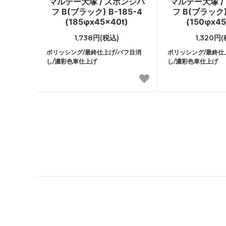
マルテー大塚 / スポンジバ
マルテー大塚 /
フ B(ブラック) B-185-4
フ B(ブラック) 
(185φx45x40t)
(150φx45
1,738円(税込)
1,320円
ポリッシング/最終仕上げ/バフ目消
ポリッシング/最終仕
し/濃彩色車仕上げ
し/濃彩色車仕上げ