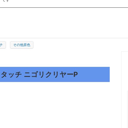
ー大塚
ロック商事
紙クレシア
シーカ・ジャパン
クリスタルプロセス
A
MIARCO
チ
その他原色
 プロタッチ ニゴリクリヤーP