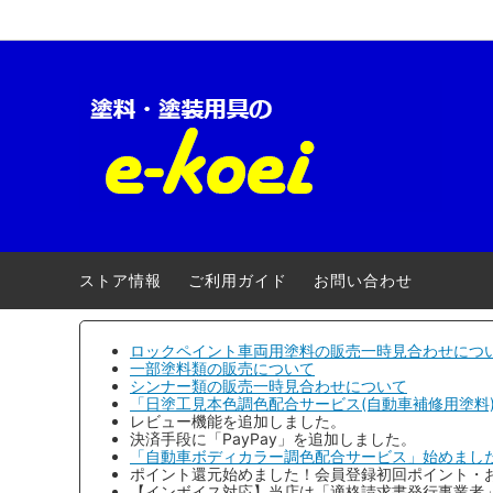
ロックペイント-車両用
【キャンペーン】
ロック
自動車
クロマックス(アクサルタ)
電動・エアー工具
ローバ
養生用
三井化学産資
安全衛生用品
大阪ガ
ストア情報
ご利用ガイド
お問い合わせ
アトミクス
３Ｍ(ス
ファレクラ
ゆたか
ロックペイント車両用塗料の販売一時見合わせにつ
一部塗料類の販売について
シンナー類の販売一時見合わせについて
メグロ化学工業
ヨトリ
「日塗工見本色調色配合サービス(自動車補修用塗料
レビュー機能を追加しました。
明治機械製作所
ワタベ
決済手段に「PayPay」を追加しました。
「自動車ボディカラー調色配合サービス」始めまし
ポイント還元始めました！会員登録初回ポイント・
コンパクトツール
埼玉精
【インボイス対応】当店は「適格請求書発行事業者