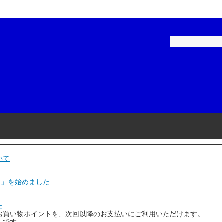
ペイント-建築用
補修用塗料
ロックペイント-家庭用
建築・家庭用塗料
ル
品・テープ
染めＱテクノロジィ
工具・用品
スケミカル
和信化学工業
リーエム)
ニチバン
磨材
石原ケミカル
いて
ヤマ
アネスト岩田
)」を始めました
コーポレーション
Plaisir(プレジール)
た
お買い物ポイントを、次回以降のお支払いにご利用いただけます。
機
KTC(京都機械工具)
」です