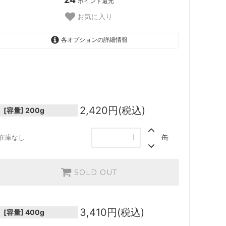
ポイント還元
お気に入り
各オプションの詳細情報
200g
2,420円(税込)
SOLD OUT
400g
3,410円(税込)
SOLD OUT
2,420円(税込)
[容量]
200g
0.9kg
5,280円(税込)
缶
在庫なし
SOLD OUT
3.6kg
11,990円(税込)
SOLD OUT
SOLD OUT
3,410円(税込)
[容量]
400g