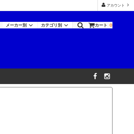
アカウント
メーカー別
カテゴリ別
カート
0
ロックペイント-シンナー類
塗装機器
RAPTOR
機器
ワトコ
コバックス
オーデュラ(アクサルタ)
デビルビス
信濃機販
ビック・ツール