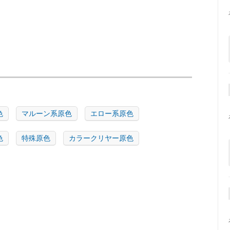
色
マルーン系原色
エロー系原色
色
特殊原色
カラークリヤー原色