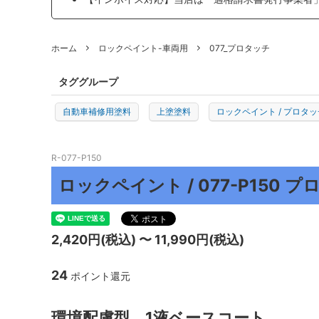
プロトリオス
マルテ
ホーム
ロックペイント-車両用
077_プロタッチ
J TAPE
日本製
TEROSON
ENDOX
タググループ
KYOTO DETAIL
ADENN
自動車補修用塗料
上塗塗料
ロックペイント / プロタッ
その他
R-077-P150
ロックペイント / 077-P150
2,420円(税込) 〜 11,990円(税込)
24
ポイント還元
環境配慮型 1液ベースコート