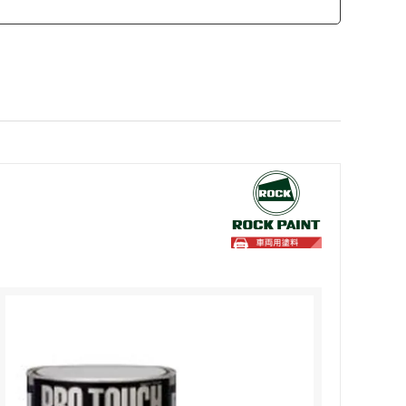
カモ井加工紙
ソーラー
SCANGRIP
日東工器