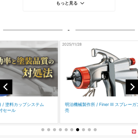
もっと見る
-
2025/11/28
2025/10
テム
明治機械製作所 / Finer Ⅲ スプレーガン 新発
コバッ
売
に、P
「パ