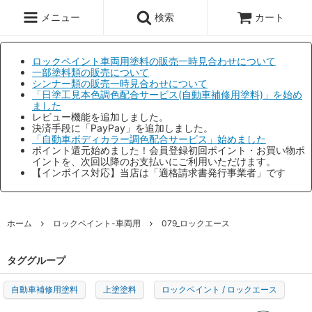
メニュー
検索
カート
ロックペイント車両用塗料の販売一時見合わせについて
一部塗料類の販売について
シンナー類の販売一時見合わせについて
「日塗工見本色調色配合サービス(自動車補修用塗料)」を始め
ました
レビュー機能を追加しました。
決済手段に「PayPay」を追加しました。
「自動車ボディカラー調色配合サービス」始めました
ポイント還元始めました！会員登録初回ポイント・お買い物ポ
イントを、次回以降のお支払いにご利用いただけます。
【インボイス対応】当店は「適格請求書発行事業者」です
ホーム
ロックペイント-車両用
079_ロックエース
タググループ
自動車補修用塗料
上塗塗料
ロックペイント / ロックエース