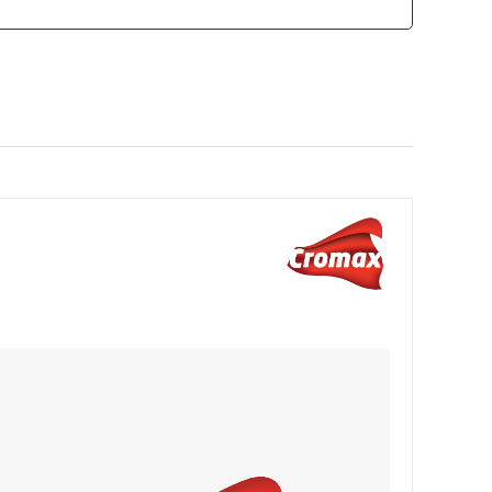
カモ井加工紙
ソーラー
SCANGRIP
日東工器