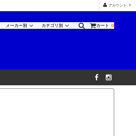
アカウント
メーカー別
カテゴリ別
カート
0
ロックペイント-シンナー類
塗装機器
RAPTOR
機器
ワトコ
コバックス
オーデュラ(アクサルタ)
デビルビス
信濃機販
ビック・ツール