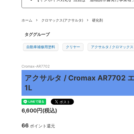
プロトリオス
マルテ
ホーム
クロマックス(アクサルタ)
硬化剤
J TAPE
日本製
TEROSON
ENDOX
タググループ
KYOTO DETAIL
ADENN
自動車補修用塗料
クリヤー
アクサルタ / クロマックス
その他
Cromax-AR7702
アクサルタ / Cromax AR77
1L
6,600円(税込)
66
ポイント還元