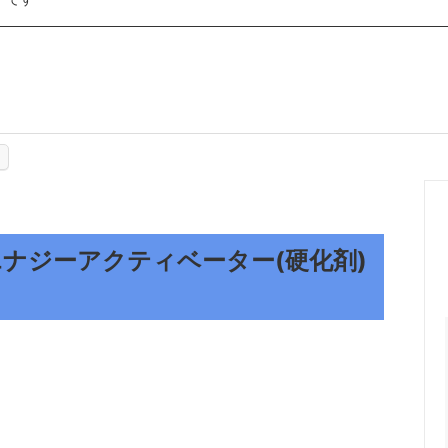
ー大塚
ロック商事
紙クレシア
シーカ・ジャパン
クリスタルプロセス
A
MIARCO
02 エナジーアクティベーター(硬化剤)