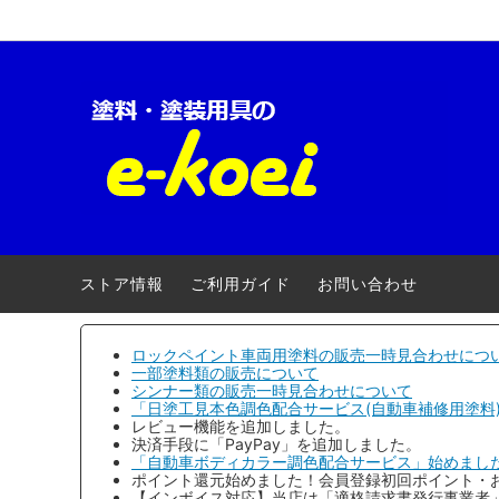
ロックペイント-車両用
【キャンペーン】
ロック
自動車
クロマックス(アクサルタ)
電動・エアー工具
ローバ
養生用
三井化学産資
安全衛生用品
大阪ガ
ストア情報
ご利用ガイド
お問い合わせ
アトミクス
３Ｍ(ス
ファレクラ
ゆたか
ロックペイント車両用塗料の販売一時見合わせにつ
一部塗料類の販売について
シンナー類の販売一時見合わせについて
メグロ化学工業
ヨトリ
「日塗工見本色調色配合サービス(自動車補修用塗料
レビュー機能を追加しました。
明治機械製作所
ワタベ
決済手段に「PayPay」を追加しました。
「自動車ボディカラー調色配合サービス」始めまし
ポイント還元始めました！会員登録初回ポイント・
コンパクトツール
埼玉精
【インボイス対応】当店は「適格請求書発行事業者