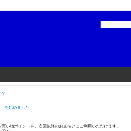
ペイント-建築用
補修用塗料
ロックペイント-家庭用
建築・家庭用塗料
ル
品・テープ
染めＱテクノロジィ
工具・用品
スケミカル
和信化学工業
リーエム)
ニチバン
磨材
石原ケミカル
いて
ヤマ
アネスト岩田
)」を始めました
コーポレーション
Plaisir(プレジール)
た
お買い物ポイントを、次回以降のお支払いにご利用いただけます。
機
KTC(京都機械工具)
」です