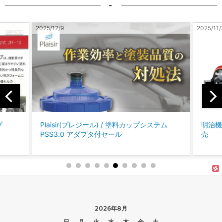
-
2025/11/28
2025/10
テム
明治機械製作所 / Finer Ⅲ スプレーガン 新発
コバッ
売
に、P
「パ
2026年8月
日
月
火
水
木
金
土