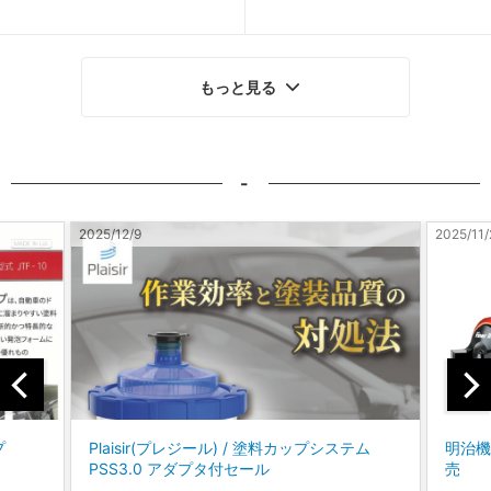
もっと見る
-
2025/11/28
2025/1
ステム
明治機械製作所 / Finer Ⅲ スプレーガン 新発
コバ
売
に、
「パ