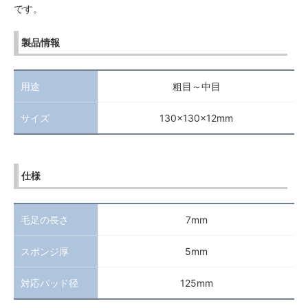
です。
製品情報
用途
粗目～中目
サイズ
130x130x12mm
仕様
毛足の長さ
7mm
スポンジ厚
5mm
対応パッド径
125mm