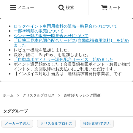
メニュー
検索
カート
ロックペイント車両用塗料の販売一時見合わせについて
一部塗料類の販売について
シンナー類の販売一時見合わせについて
「日塗工見本色調色配合サービス(自動車補修用塗料)」を始め
ました
レビュー機能を追加しました。
決済手段に「PayPay」を追加しました。
「自動車ボディカラー調色配合サービス」始めました
ポイント還元始めました！会員登録初回ポイント・お買い物ポ
イントを、次回以降のお支払いにご利用いただけます。
【インボイス対応】当店は「適格請求書発行事業者」です
ホーム
クリスタルプロセス
資材(ポリッシング関連)
タググループ
メーカーで選ぶ
クリスタルプロセス
種類(素材)で選ぶ