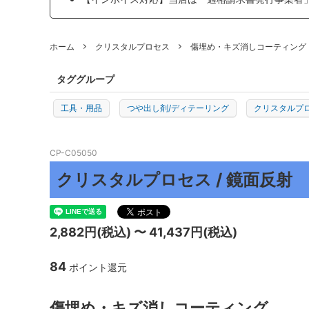
プロトリオス
マルテ
ホーム
クリスタルプロセス
傷埋め・キズ消しコーティング
J TAPE
日本製
TEROSON
ENDOX
タググループ
KYOTO DETAIL
ADENN
工具・用品
つや出し剤/ディテーリング
クリスタルプ
その他
CP-C05050
クリスタルプロセス / 鏡面反射
2,882円(税込) 〜 41,437円(税込)
84
ポイント還元
傷埋め・キズ消しコーティング