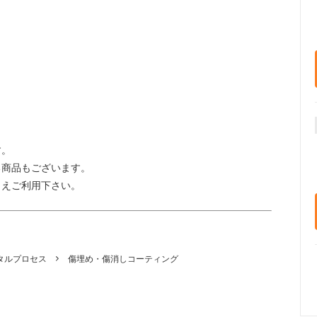
す。
る商品もございます。
うえご利用下さい。
タルプロセス
傷埋め・傷消しコーティング