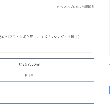
クリスタルプロセス / 鏡面反射
きのバフ目・白ボケ消し。（ポリッシング・手掛け）
約8台/500ml
約1年