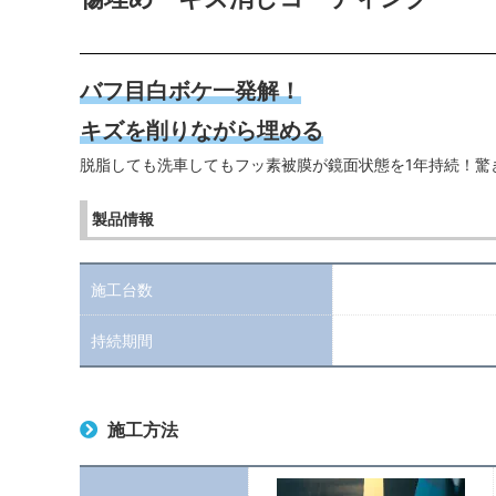
バフ目白ボケ一発解！
キズを削りながら埋める
脱脂しても洗車してもフッ素被膜が鏡面状態を1年持続！驚
製品情報
施工台数
持続期間
施工方法