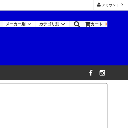
アカウント
メーカー別
カテゴリ別
カート
0
ロックペイント-シンナー類
塗装機器
RAPTOR
機器
ワトコ
コバックス
オーデュラ(アクサルタ)
デビルビス
信濃機販
ビック・ツール