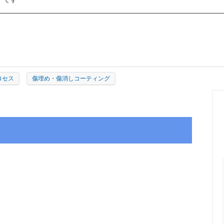
ー大塚
ロック商事
紙クレシア
シーカ・ジャパン
クリスタルプロセス
A
MIARCO
ロセス
傷埋め・傷消しコーティング