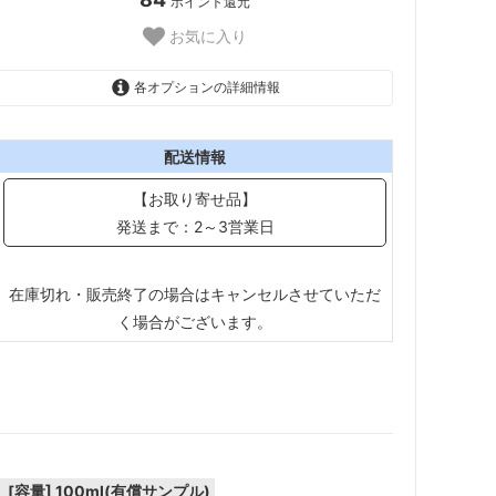
ポイント還元
お気に入り
各オプションの詳細情報
100ml(有償サンプル)
2,882円(税込)
配送情報
500ml
【お取り寄せ品】
8,459円(税込)
発送まで：2～3営業日
2L
27,126円(税込)
4L
在庫切れ・販売終了の場合はキャンセルさせていただ
41,437円(税込)
く場合がございます。
[容量]
100ml(有償サンプル)