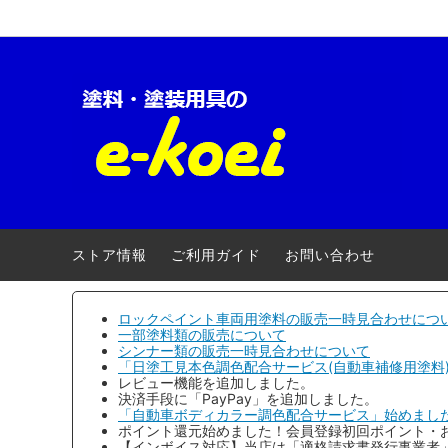
ロックペイント-車両用
【キャンペーン】
ロック
自動車
クロマックス(アクサルタ)
電動・エアー工具
ローバ
養生用
三井化学産資
安全衛生用品
大阪ガ
ストア情報
ご利用ガイド
お問い合わせ
アトミクス
３Ｍ(ス
ファレクラ
ゆたか
ロックペイント車両用塗料の販売一時見合わせにつ
一部塗料類の販売について
シンナー類の販売一時見合わせについて
メグロ化学工業
ヨトリ
「日塗工見本色調色配合サービス(自動車補修用塗料
レビュー機能を追加しました。
明治機械製作所
ワタベ
決済手段に「PayPay」を追加しました。
「自動車ボディカラー調色配合サービス」始めまし
ポイント還元始めました！会員登録初回ポイント・
コンパクトツール
埼玉精
【インボイス対応】当店は「適格請求書発行事業者