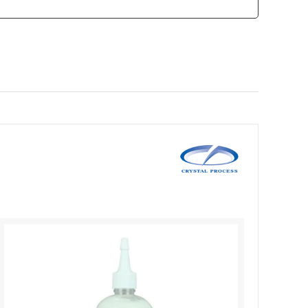
カモ井加工紙
ソーラー
SCANGRIP
日東工器