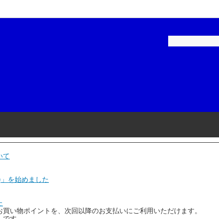
ペイント-建築用
補修用塗料
ロックペイント-家庭用
建築・家庭用塗料
ル
品・テープ
染めＱテクノロジィ
工具・用品
スケミカル
和信化学工業
リーエム)
ニチバン
磨材
石原ケミカル
いて
ヤマ
アネスト岩田
)」を始めました
コーポレーション
Plaisir(プレジール)
た
お買い物ポイントを、次回以降のお支払いにご利用いただけます。
機
KTC(京都機械工具)
」です