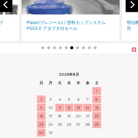
プ
Plaisir(プレジール) / 塗料カップシステム
明治機械
PSS3.0 アダプタ付セール
売
2026年8月
日
月
火
水
木
金
土
1
2
3
4
5
6
7
8
9
10
11
12
13
14
15
16
17
18
19
20
21
22
23
24
25
26
27
28
29
30
31