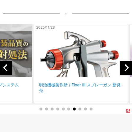
-
2025/11/28
2025/10
テム
明治機械製作所 / Finer Ⅲ スプレーガン 新発
コバッ
売
に、P
「パー