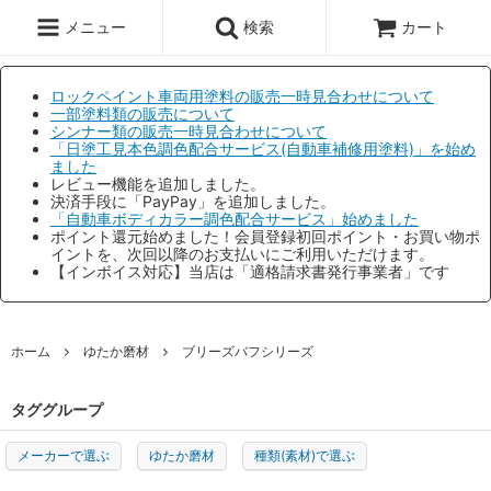
メニュー
検索
カート
ロックペイント車両用塗料の販売一時見合わせについて
一部塗料類の販売について
シンナー類の販売一時見合わせについて
「日塗工見本色調色配合サービス(自動車補修用塗料)」を始め
ました
レビュー機能を追加しました。
決済手段に「PayPay」を追加しました。
「自動車ボディカラー調色配合サービス」始めました
ポイント還元始めました！会員登録初回ポイント・お買い物ポ
イントを、次回以降のお支払いにご利用いただけます。
【インボイス対応】当店は「適格請求書発行事業者」です
ホーム
ゆたか磨材
ブリーズバフシリーズ
タググループ
メーカーで選ぶ
ゆたか磨材
種類(素材)で選ぶ