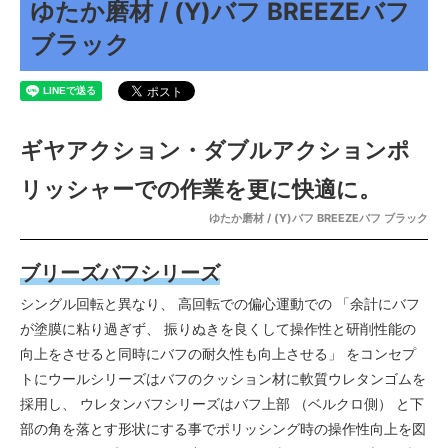
ゆたか磨材 / (Y)バフ BREEZEバフ
ブラック
ギヤアクション・ダブルアクションポ
リッシャーでの作業を更に快適に。
ゆたか磨材 / (Y)バフ BREEZEバフ ブラック
ブリーズバフシリーズ
シングル回転と異なり、 高回転での偏心運動での 「余計にバフ
が塗膜に粘り過ぎず、 振りぬきを良くして操作性と研削性能の
向上をさせると同時にバフの耐久性も向上させる」 をコンセプ
トにウールシリーズはバフのクッション材に軟質ウレタンゴムを
採用し、 ウレタンバフシリーズはバフ上部 （ベルクロ側） と下
部の角を落とす形状にする事でポリッシング時の操作性向上を図