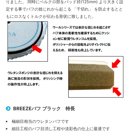
りました。 同時にベルクロ部をパッド径(125mm) より大きく設
定する事でバフの捻じれから起こる 「千切れ」 を防止するとと
もにロスなくトルクが伝わる形状に致しました。
BREEZEバフ ブラック 特長
極細目相当のウレタンバフです
細目工程のバフ目消し工程や淡彩色の仕上に最適です