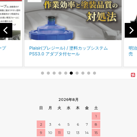
プ
Plaisir(プレジール) / 塗料カップシステム
明治機
PSS3.0 アダプタ付セール
売
2026年8月
日
月
火
水
木
金
土
1
2
3
4
5
6
7
8
9
10
11
12
13
14
15