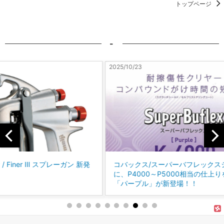
トップページ
-
2025/10/23
2025/10
ン 新発
コバックス/スーパーバフレックスシリーズ
白ぼ
に、P4000～P5000相当の仕上りを得られる
「パープル」が新登場！！