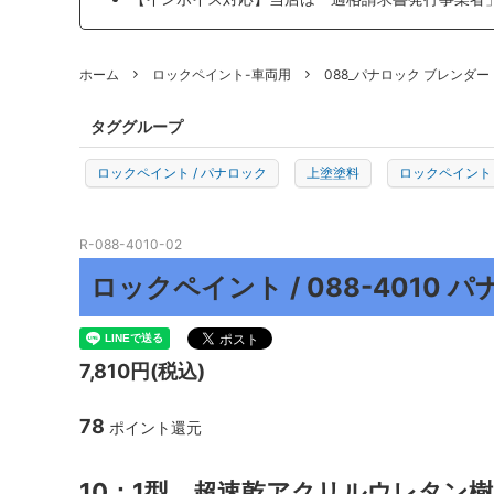
プロトリオス
マルテ
ホーム
ロックペイント-車両用
088_パナロック ブレンダー
J TAPE
日本製
TEROSON
ENDOX
タググループ
KYOTO DETAIL
ADENN
ロックペイント / パナロック
上塗塗料
ロックペイント 
その他
R-088-4010-02
ロックペイント / 088-4010 パ
7,810円(税込)
78
ポイント還元
10：1型 超速乾アクリルウレタン