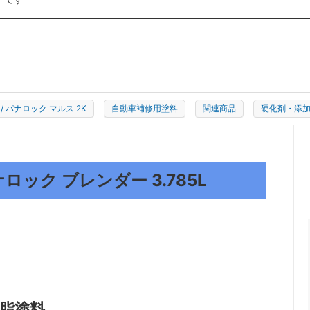
ー大塚
ロック商事
紙クレシア
シーカ・ジャパン
クリスタルプロセス
A
MIARCO
/ パナロック マルス 2K
自動車補修用塗料
関連商品
硬化剤・添
ナロック ブレンダー 3.785L
樹脂塗料