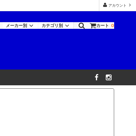
アカウント
メーカー別
カテゴリ別
カート
0
ロックペイント-シンナー類
塗装機器
RAPTOR
機器
ワトコ
コバックス
オーデュラ(アクサルタ)
デビルビス
信濃機販
ビック・ツール