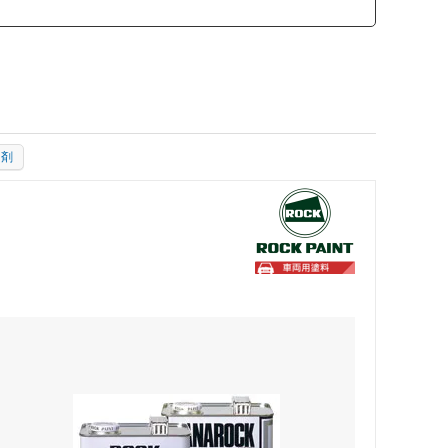
カモ井加工紙
ソーラー
SCANGRIP
日東工器
加剤