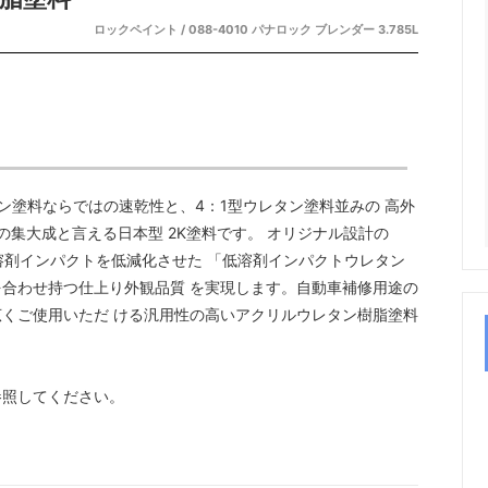
ロックペイント / 088-4010 パナロック ブレンダー 3.785L
ン塗料ならではの速乾性と、4：1型ウレタン塗料並みの 高外
集大成と言える日本型 2K塗料です。 オリジナル設計の
、溶剤インパクトを低減化させた 「低溶剤インパクトウレタン
合わせ持つ仕上り外観品質 を実現します。自動車補修用途の
くご使用いただ ける汎用性の高いアクリルウレタン樹脂塗料
参照してください。