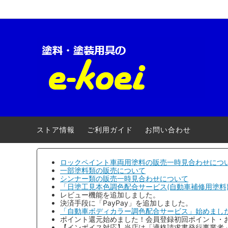
ロックペイント-車両用
【キャンペーン】
ロック
自動車
クロマックス(アクサルタ)
電動・エアー工具
ローバ
養生用
三井化学産資
安全衛生用品
大阪ガ
ストア情報
ご利用ガイド
お問い合わせ
アトミクス
３Ｍ(ス
ファレクラ
ゆたか
ロックペイント車両用塗料の販売一時見合わせにつ
一部塗料類の販売について
シンナー類の販売一時見合わせについて
メグロ化学工業
ヨトリ
「日塗工見本色調色配合サービス(自動車補修用塗料
レビュー機能を追加しました。
明治機械製作所
ワタベ
決済手段に「PayPay」を追加しました。
「自動車ボディカラー調色配合サービス」始めまし
ポイント還元始めました！会員登録初回ポイント・
コンパクトツール
埼玉精
【インボイス対応】当店は「適格請求書発行事業者