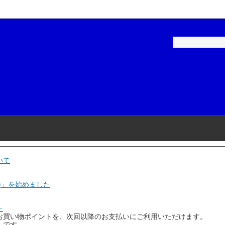
ペイント-建築用
補修用塗料
ロックペイント-家庭用
建築・家庭用塗料
ル
品・テープ
染めＱテクノロジィ
工具・用品
スケミカル
和信化学工業
リーエム)
ニチバン
磨材
石原ケミカル
いて
ヤマ
アネスト岩田
)」を始めました
コーポレーション
Plaisir(プレジール)
た
お買い物ポイントを、次回以降のお支払いにご利用いただけます。
機
KTC(京都機械工具)
」です