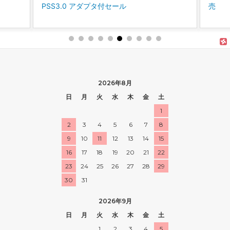
売
に、P
「パ
2026年8月
日
月
火
水
木
金
土
1
2
3
4
5
6
7
8
9
10
11
12
13
14
15
16
17
18
19
20
21
22
23
24
25
26
27
28
29
30
31
2026年9月
日
月
火
水
木
金
土
1
2
3
4
5