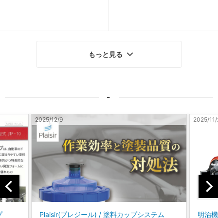
もっと見る
-
2025/11/28
2025/10
テム
明治機械製作所 / Finer Ⅲ スプレーガン 新発
コバ