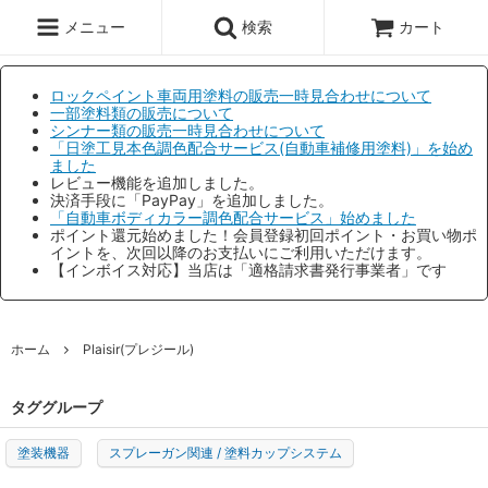
メニュー
検索
カート
ロックペイント車両用塗料の販売一時見合わせについて
一部塗料類の販売について
シンナー類の販売一時見合わせについて
「日塗工見本色調色配合サービス(自動車補修用塗料)」を始め
ました
レビュー機能を追加しました。
決済手段に「PayPay」を追加しました。
「自動車ボディカラー調色配合サービス」始めました
ポイント還元始めました！会員登録初回ポイント・お買い物ポ
イントを、次回以降のお支払いにご利用いただけます。
【インボイス対応】当店は「適格請求書発行事業者」です
ホーム
Plaisir(プレジール)
タググループ
塗装機器
スプレーガン関連 / 塗料カップシステム