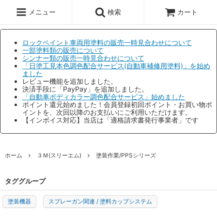
メニュー
検索
カート
ロックペイント車両用塗料の販売一時見合わせについて
一部塗料類の販売について
シンナー類の販売一時見合わせについて
「日塗工見本色調色配合サービス(自動車補修用塗料)」を始め
ました
レビュー機能を追加しました。
決済手段に「PayPay」を追加しました。
「自動車ボディカラー調色配合サービス」始めました
ポイント還元始めました！会員登録初回ポイント・お買い物ポ
イントを、次回以降のお支払いにご利用いただけます。
【インボイス対応】当店は「適格請求書発行事業者」です
ホーム
３Ｍ(スリーエム)
塗装作業/PPSシリーズ
タググループ
塗装機器
スプレーガン関連 / 塗料カップシステム