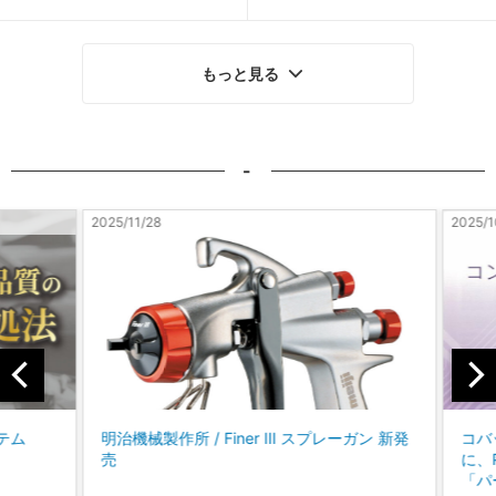
もっと見る
-
2025/11/28
2025/10
テム
明治機械製作所 / Finer Ⅲ スプレーガン 新発
コバッ
売
に、P
「パー