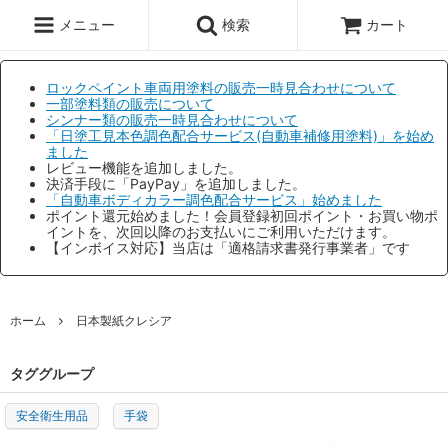
メニュー
検索
カート
ロックペイント車両用塗料の販売一時見合わせについて
一部塗料類の販売について
シンナー類の販売一時見合わせについて
「日塗工見本色調色配合サービス(自動車補修用塗料)」を始め
ました
レビュー機能を追加しました。
決済手段に「PayPay」を追加しました。
「自動車ボディカラー調色配合サービス」始めました
ポイント還元始めました！会員登録初回ポイント・お買い物ポ
イントを、次回以降のお支払いにご利用いただけます。
【インボイス対応】当店は「適格請求書発行事業者」です
ホーム
日本製紙クレシア
タググループ
安全衛生用品
手袋