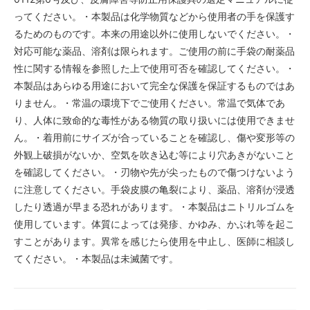
ってください。・本製品は化学物質などから使用者の手を保護す
るためのものです。本来の用途以外に使用しないでください。・
対応可能な薬品、溶剤は限られます。ご使用の前に手袋の耐薬品
性に関する情報を参照した上で使用可否を確認してください。・
本製品はあらゆる用途において完全な保護を保証するものではあ
りません。・常温の環境下でご使用ください。常温で気体であ
り、人体に致命的な毒性がある物質の取り扱いには使用できませ
ん。・着用前にサイズが合っていることを確認し、傷や変形等の
外観上破損がないか、空気を吹き込む等により穴あきがないこと
を確認してください。・刃物や先が尖ったもので傷つけないよう
に注意してください。手袋皮膜の亀裂により、薬品、溶剤が浸透
したり透過が早まる恐れがあります。・本製品はニトリルゴムを
使用しています。体質によっては発疹、かゆみ、かぶれ等を起こ
すことがあります。異常を感じたら使用を中止し、医師に相談し
てください。・本製品は未滅菌です。