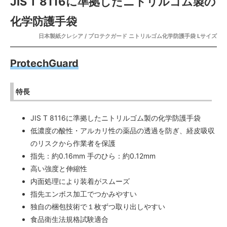
JIS T 8116に準拠したニトリルゴム製の
化学防護手袋
日本製紙クレシア / プロテクガード ニトリルゴム化学防護手袋 Lサイズ
ProtechGuard
特長
JIS T 8116に準拠したニトリルゴム製の化学防護手袋
低濃度の酸性・アルカリ性の薬品の透過を防ぎ、経皮吸収
のリスクから作業者を保護
指先：約0.16mm 手のひら：約0.12mm
高い強度と伸縮性
内面処理により装着がスムーズ
指先エンボス加工でつかみやすい
独自の梱包技術で１枚ずつ取り出しやすい
食品衛生法規格試験適合