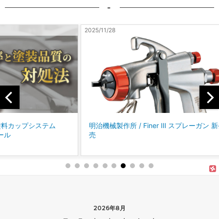
-
2025/11/28
2025/10
テム
明治機械製作所 / Finer Ⅲ スプレーガン 新発
コバッ
売
に、P
「パ
2026年8月