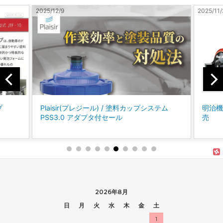
2025/11/28
2025/
システム
明治機械製作所 / Finer Ⅲ スプレーガン 新発
コ
売
に、
「
2026年8月
日
月
火
水
木
金
土
1