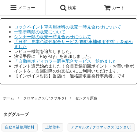
メニュー
検索
カート
ロックペイント車両用塗料の販売一時見合わせについて
一部塗料類の販売について
シンナー類の販売一時見合わせについて
「日塗工見本色調色配合サービス(自動車補修用塗料)」を始め
ました
レビュー機能を追加しました。
決済手段に「PayPay」を追加しました。
「自動車ボディカラー調色配合サービス」始めました
ポイント還元始めました！会員登録初回ポイント・お買い物ポ
イントを、次回以降のお支払いにご利用いただけます。
【インボイス対応】当店は「適格請求書発行事業者」です
ホーム
クロマックス(アクサルタ)
センタリ原色
タググループ
自動車補修用塗料
上塗塗料
アクサルタ / クロマックス(センタリ)