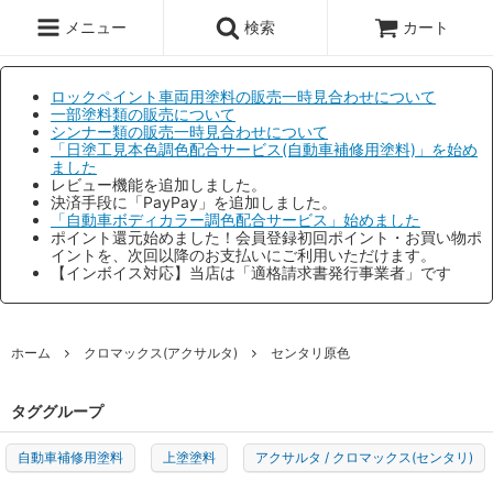
メニュー
検索
カート
ロックペイント車両用塗料の販売一時見合わせについて
一部塗料類の販売について
シンナー類の販売一時見合わせについて
「日塗工見本色調色配合サービス(自動車補修用塗料)」を始め
ました
レビュー機能を追加しました。
決済手段に「PayPay」を追加しました。
「自動車ボディカラー調色配合サービス」始めました
ポイント還元始めました！会員登録初回ポイント・お買い物ポ
イントを、次回以降のお支払いにご利用いただけます。
【インボイス対応】当店は「適格請求書発行事業者」です
ホーム
クロマックス(アクサルタ)
センタリ原色
タググループ
自動車補修用塗料
上塗塗料
アクサルタ / クロマックス(センタリ)