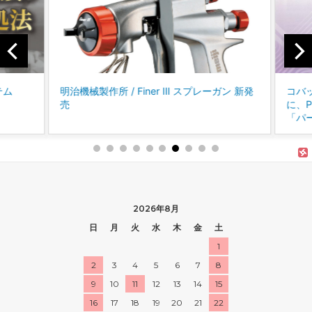
テム
明治機械製作所 / Finer Ⅲ スプレーガン 新発
コバッ
売
に、P
「パー
2026年8月
日
月
火
水
木
金
土
1
2
3
4
5
6
7
8
9
10
11
12
13
14
15
16
17
18
19
20
21
22