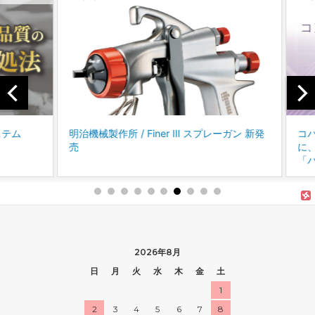
テム
明治機械製作所 / Finer Ⅲ スプレーガン 新発
コバッ
売
に、P
「パー
2026年8月
日
月
火
水
木
金
土
1
2
3
4
5
6
7
8