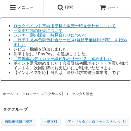
メニュー
検索
カート
ロックペイント車両用塗料の販売一時見合わせについて
一部塗料類の販売について
シンナー類の販売一時見合わせについて
「日塗工見本色調色配合サービス(自動車補修用塗料)」を始め
ました
レビュー機能を追加しました。
決済手段に「PayPay」を追加しました。
「自動車ボディカラー調色配合サービス」始めました
ポイント還元始めました！会員登録初回ポイント・お買い物ポ
イントを、次回以降のお支払いにご利用いただけます。
【インボイス対応】当店は「適格請求書発行事業者」です
ホーム
クロマックス(アクサルタ)
センタリ原色
タググループ
自動車補修用塗料
上塗塗料
アクサルタ / クロマックス(センタリ)