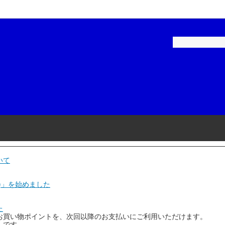
ペイント-建築用
補修用塗料
ロックペイント-家庭用
建築・家庭用塗料
ル
品・テープ
染めＱテクノロジィ
工具・用品
スケミカル
和信化学工業
リーエム)
ニチバン
磨材
石原ケミカル
いて
ヤマ
アネスト岩田
)」を始めました
コーポレーション
Plaisir(プレジール)
た
お買い物ポイントを、次回以降のお支払いにご利用いただけます。
機
KTC(京都機械工具)
」です