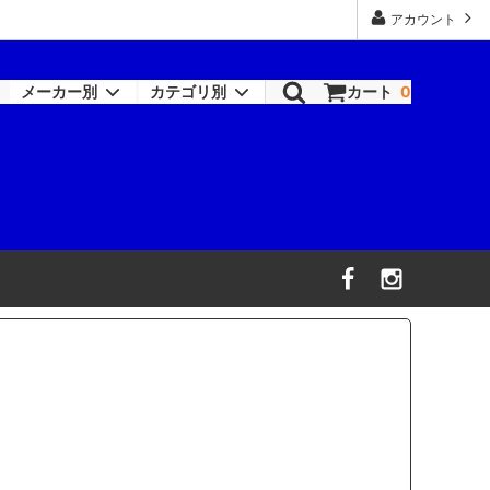
アカウント
メーカー別
カテゴリ別
カート
0
ロックペイント-シンナー類
塗装機器
RAPTOR
機器
ワトコ
コバックス
オーデュラ(アクサルタ)
デビルビス
信濃機販
ビック・ツール