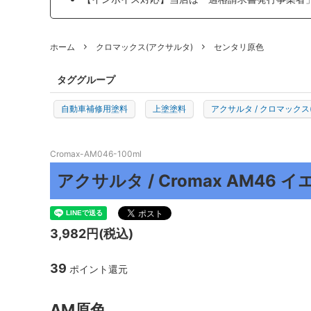
プロトリオス
マルテ
ホーム
クロマックス(アクサルタ)
センタリ原色
J TAPE
日本製
TEROSON
ENDOX
タググループ
KYOTO DETAIL
ADENN
自動車補修用塗料
上塗塗料
アクサルタ / クロマックス
その他
Cromax-AM046-100ml
アクサルタ / Cromax AM46 
3,982円(税込)
39
ポイント還元
AM原色