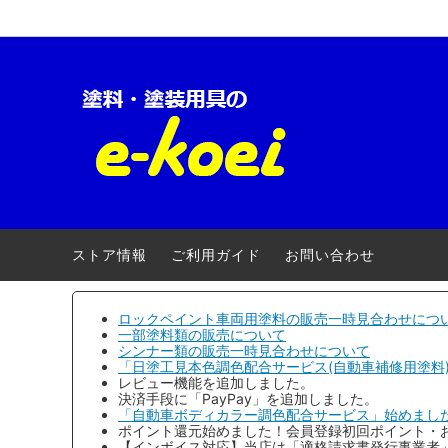
ロックペイント-車両用
【キャンペーン】
ロック
自動車
クロマックス(アクサルタ)
電動・エアー工具
ローバ
養生用
三井化学産資
安全衛生用品
大阪ガ
ストア情報
ご利用ガイド
お問い合わせ
アトミクス
３Ｍ(ス
ファレクラ
ゆたか
ロックペイント車両用塗料の販売一時見合わせにつ
一部塗料類の販売について
シンナー類の販売一時見合わせについて
メグロ化学工業
ヨトリ
「日塗工見本色調色配合サービス(自動車補修用塗料
レビュー機能を追加しました。
明治機械製作所
ワタベ
決済手段に「PayPay」を追加しました。
「自動車ボディカラー調色配合サービス」始めまし
ポイント還元始めました！会員登録初回ポイント・
コンパクトツール
埼玉精
【インボイス対応】当店は「適格請求書発行事業者