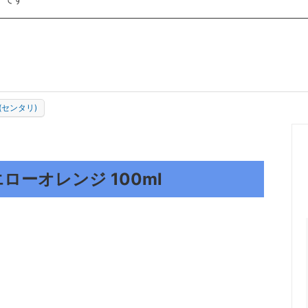
ー大塚
ロック商事
紙クレシア
シーカ・ジャパン
クリスタルプロセス
A
MIARCO
(センタリ)
イエローオレンジ 100ml