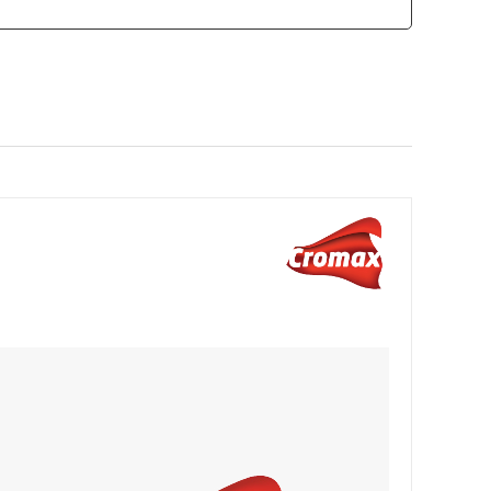
カモ井加工紙
ソーラー
SCANGRIP
日東工器