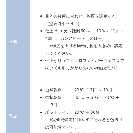
目的の強度に合わせ、膜厚を設定する。
（塗込2回 ～ 4回）
仕上げ → ガン距離50㎝ ～ 100㎝（2回 ～
4回）、ガンスピード（スロー）
塗装
※強度を上げる場合は粒を大きめに設定
してください。
仕上がり（マイクロファイバーウエス等で
拭いても引っかかりのない塗面が理想）
自然乾燥 20℃ → 7日 ～ 10日
強制乾燥 60℃ → 60分、20℃ →
～ 3日
ポットライフ 20℃ → 60分
乾燥
※完全乾燥前に雨や水に濡れると色抜け
の可能性大です。