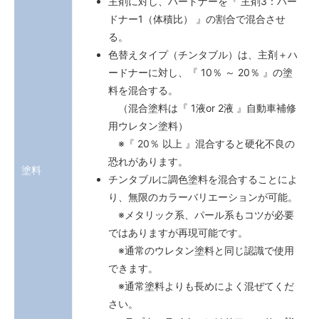
主剤に対し、ハードナーを『 主剤3：ハー
ドナー1（体積比） 』の割合で混合させ
る。
色替えタイプ（チンタブル）は、主剤＋ハ
ードナーに対し、『 10％ ～ 20％ 』の塗
料を混合する。
（混合塗料は『 1液or 2液 』自動車補修
用ウレタン塗料）
※『 20％ 以上 』混合すると硬化不良の
恐れがあります。
塗料
チンタブルに調色塗料を混合することによ
り、無限のカラーバリエーションが可能。
※メタリック系、パール系もコツが必要
ではありますが再現可能です。
※通常のウレタン塗料と同じ認識で使用
できます。
※通常塗料よりも長めによく混ぜてくだ
さい。