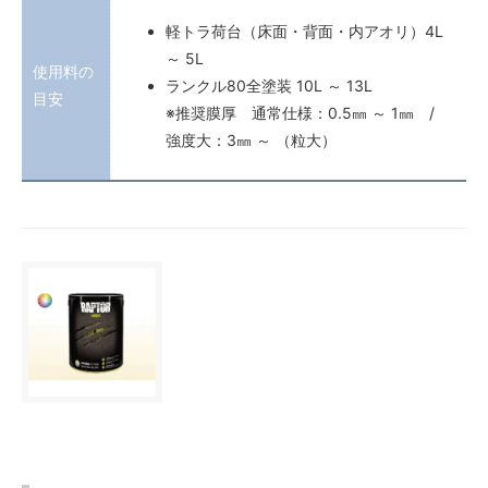
軽トラ荷台（床面・背面・内アオリ）4L
～ 5L
使用料の
ランクル80全塗装 10L ～ 13L
目安
※推奨膜厚 通常仕様：0.5㎜ ～ 1㎜ /
強度大：3㎜ ～ （粒大）