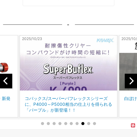
-
2025/10/21
2025/10
ーズ
白ぼけた自動車用ＰＰ樹脂に！
様々
得られる