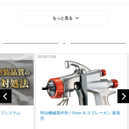
もっと見る
-
2025/11/28
2025/10
テム
明治機械製作所 / Finer Ⅲ スプレーガン 新発
コバッ
売
に、P
「パ