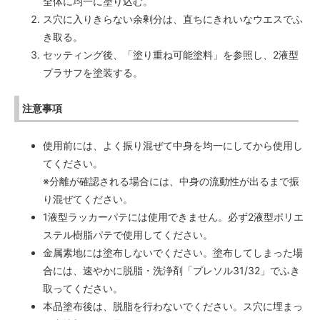
全体に均一に塗り込む。
ス穴に入りきらない余剰分は、直ちにきれいなウエスでふ
き取る。
セッティング後、「塗り重ね可能塗料」を参照し、2液型
プラサフを塗装する。
注意事項
使用前には、よく振り混ぜて中身を均一にしてから使用し
てください。
※分離が確認される場合には、中身の流動性が出るまで振
り混ぜてください。
1液型ラッカーパテには使用できません。必ず2液型ポリエ
ステル樹脂パテで使用してください。
金属素地には塗布しないでください。塗布してしまった場
合には、速やかに脱脂・洗浄剤「プレソル31/32」でふき
取ってください。
本品塗布後は、脱脂を行わないでください。ス穴に埋まっ