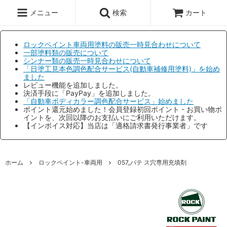
メニュー
検索
カート
ロックペイント車両用塗料の販売一時見合わせについて
一部塗料類の販売について
シンナー類の販売一時見合わせについて
「日塗工見本色調色配合サービス(自動車補修用塗料)」を始め
ました
レビュー機能を追加しました。
決済手段に「PayPay」を追加しました。
「自動車ボディカラー調色配合サービス」始めました
ポイント還元始めました！会員登録初回ポイント・お買い物ポ
イントを、次回以降のお支払いにご利用いただけます。
【インボイス対応】当店は「適格請求書発行事業者」です
ホーム
ロックペイント-車両用
057_パテ ス穴専用充填剤