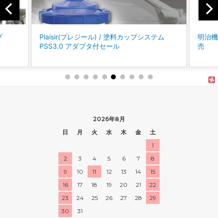
テム
明治機械製作所 / Finer Ⅲ スプレーガン 新発
コバ
売
に、P
「パ
2026年8月
日
月
火
水
木
金
土
1
2
3
4
5
6
7
8
9
10
11
12
13
14
15
16
17
18
19
20
21
22
23
24
25
26
27
28
29
30
31