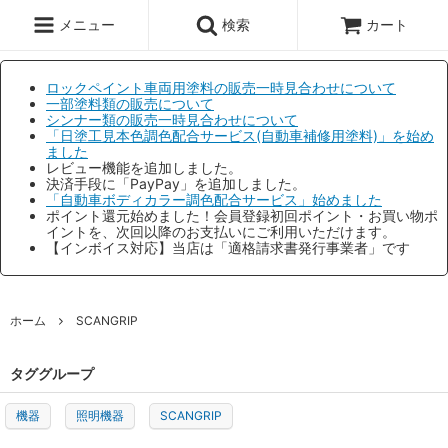
メニュー
検索
カート
ロックペイント車両用塗料の販売一時見合わせについて
一部塗料類の販売について
シンナー類の販売一時見合わせについて
「日塗工見本色調色配合サービス(自動車補修用塗料)」を始め
ました
レビュー機能を追加しました。
決済手段に「PayPay」を追加しました。
「自動車ボディカラー調色配合サービス」始めました
ポイント還元始めました！会員登録初回ポイント・お買い物ポ
イントを、次回以降のお支払いにご利用いただけます。
【インボイス対応】当店は「適格請求書発行事業者」です
ホーム
SCANGRIP
タググループ
機器
照明機器
SCANGRIP