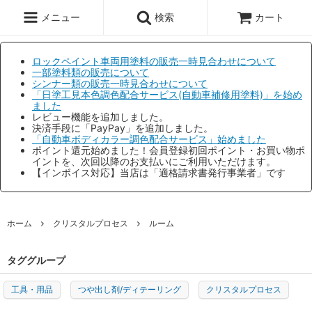
メニュー
検索
カート
ロックペイント車両用塗料の販売一時見合わせについて
一部塗料類の販売について
シンナー類の販売一時見合わせについて
「日塗工見本色調色配合サービス(自動車補修用塗料)」を始め
ました
レビュー機能を追加しました。
決済手段に「PayPay」を追加しました。
「自動車ボディカラー調色配合サービス」始めました
ポイント還元始めました！会員登録初回ポイント・お買い物ポ
イントを、次回以降のお支払いにご利用いただけます。
【インボイス対応】当店は「適格請求書発行事業者」です
ホーム
クリスタルプロセス
ルーム
タググループ
工具・用品
つや出し剤/ディテーリング
クリスタルプロセス