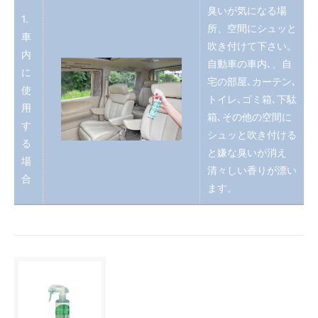
臭いが気になる場
1.
所、空間にシュッと
車
吹き付けて下さい。
内
自動車の車内､、自
に
宅の部屋､カーテン､
使
トイレ､ゴミ箱､下駄
用
箱､その他の空間に
す
シュッと吹き付ける
る
と嫌な臭いが消え
場
清々しい香りが漂い
合
ます。