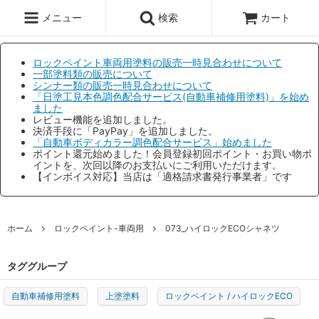
メニュー
検索
カート
ロックペイント車両用塗料の販売一時見合わせについて
一部塗料類の販売について
シンナー類の販売一時見合わせについて
「日塗工見本色調色配合サービス(自動車補修用塗料)」を始め
ました
レビュー機能を追加しました。
決済手段に「PayPay」を追加しました。
「自動車ボディカラー調色配合サービス」始めました
ポイント還元始めました！会員登録初回ポイント・お買い物ポ
イントを、次回以降のお支払いにご利用いただけます。
【インボイス対応】当店は「適格請求書発行事業者」です
ホーム
ロックペイント-車両用
073_ハイロックECOシャネツ
タググループ
自動車補修用塗料
上塗塗料
ロックペイント / ハイロックECO