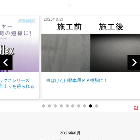
-
2025/10/21
2025/10
ーズ
白ぼけた自動車用ＰＰ樹脂に！
様々
得られる
2026年8月