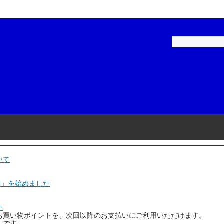
ペイント-建築用
補修用塗料
ロックペイント-家庭用
建築・家庭用塗料
ル
品・テープ
染めＱテクノロジィ
工具・用品
スケミカル
和信化学工業
リーエム)
ニチバン
磨材
石原ケミカル
いて
ヤマ
アネスト岩田
)」を始めました
コーポレーション
Plaisir(プレジール)
た
お買い物ポイントを、次回以降のお支払いにご利用いただけます。
機
KTC(京都機械工具)
」です