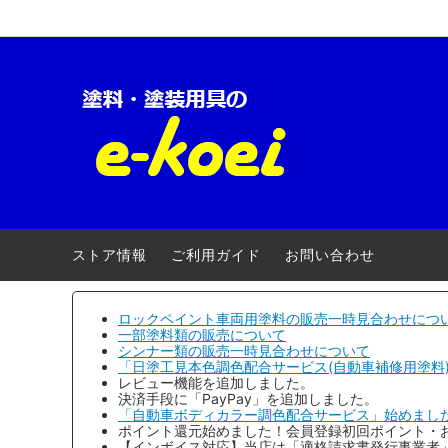
ロックペイント-車両用
【キャンペーン】
ロック
自動車
クロマックス(アクサルタ)
電動・エアー工具
ローバ
養生用
三井化学産資
安全衛生用品
大阪ガ
ストア情報
ご利用ガイド
お問い合わせ
アトミクス
３Ｍ(ス
ファレクラ
ゆたか
ロックペイント車両用塗料の販売一時見合わせにつ
一部塗料類の販売について
シンナー類の販売一時見合わせについて
メグロ化学工業
ヨトリ
「日塗工見本色調色配合サービス(自動車補修用塗料
レビュー機能を追加しました。
明治機械製作所
ワタベ
決済手段に「PayPay」を追加しました。
「自動車ボディカラー調色配合サービス」始めまし
ポイント還元始めました！会員登録初回ポイント・
コンパクトツール
埼玉精
【インボイス対応】当店は「適格請求書発行事業者