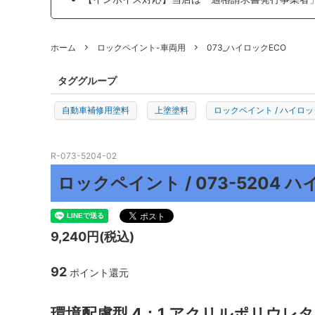
プロトリオス
マルテ
ホーム
ロックペイント-車両用
073_ハイロックECO
J TAPE
日本製
TEROSON
ENDOX
タググループ
KYOTO DETAIL
ADENN
自動車補修用塗料
上塗塗料
ロックペイント / ハイロッ
その他
R-073-5204-02
ロックペイント / 073-5204 ハ
9,240円(税込)
92
ポイント還元
環境配慮型 4：1 アクリルポリウレ