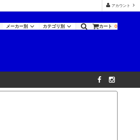
アカウント
メーカー別
カテゴリ別
カート
0
ロックペイント-シンナー類
塗装機器
RAPTOR
機器
ワトコ
コバックス
オーデュラ(アクサルタ)
デビルビス
信濃機販
ビック・ツール