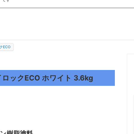
ー大塚
ロック商事
紙クレシア
シーカ・ジャパン
クリスタルプロセス
A
MIARCO
クECO
イロックECO ホワイト 3.6kg
タン樹脂塗料