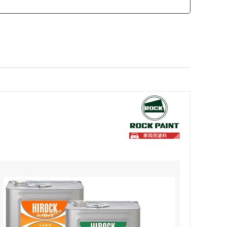
カモ井加工紙
ソーラー
SCANGRIP
日東工器