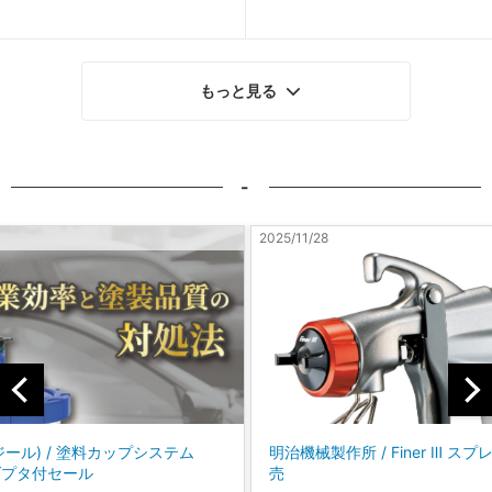
もっと見る
-
2025/11/28
2025/10
テム
明治機械製作所 / Finer Ⅲ スプレーガン 新発
コバッ
売
に、P