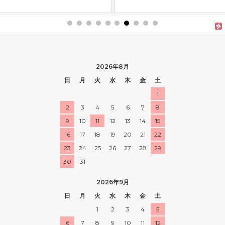
「パ
2026年8月
日
月
火
水
木
金
土
1
2
3
4
5
6
7
8
9
10
11
12
13
14
15
16
17
18
19
20
21
22
23
24
25
26
27
28
29
30
31
2026年9月
日
月
火
水
木
金
土
1
2
3
4
5
6
7
8
9
10
11
12