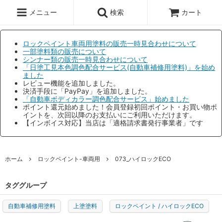
メニュー
検索
カート
ロックペイント車両用塗料の販売一時見合わせについて
一部塗料類の販売について
シンナー類の販売一時見合わせについて
「日塗工見本色調色配合サービス(自動車補修用塗料)」を始め
ました
レビュー機能を追加しました。
決済手段に「PayPay」を追加しました。
「自動車ボディカラー調色配合サービス」始めました
ポイント還元始めました！会員登録初回ポイント・お買い物ポ
イントを、次回以降のお支払いにご利用いただけます。
【インボイス対応】当店は「適格請求書発行事業者」です
ホーム
ロックペイント-車両用
073_ハイロックECO
タググループ
自動車補修用塗料
上塗塗料
ロックペイント / ハイロックECO