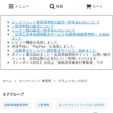
メニュー
検索
カート
ロックペイント車両用塗料の販売一時見合わせについて
一部塗料類の販売について
シンナー類の販売一時見合わせについて
「日塗工見本色調色配合サービス(自動車補修用塗料)」を始め
ました
レビュー機能を追加しました。
決済手段に「PayPay」を追加しました。
「自動車ボディカラー調色配合サービス」始めました
ポイント還元始めました！会員登録初回ポイント・お買い物ポ
イントを、次回以降のお支払いにご利用いただけます。
【インボイス対応】当店は「適格請求書発行事業者」です
ホーム
ロックペイント-車両用
073_ハイロックECO
タググループ
自動車補修用塗料
上塗塗料
ロックペイント / ハイロックECO