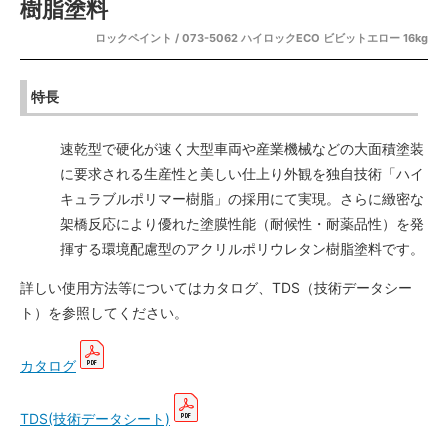
樹脂塗料
ロックペイント / 073-5062 ハイロックECO ビビットエロー 16kg
特長
速乾型で硬化が速く大型車両や産業機械などの大面積塗装
に要求される生産性と美しい仕上り外観を独自技術「ハイ
キュラブルポリマー樹脂」の採用にて実現。さらに緻密な
架橋反応により優れた塗膜性能（耐候性・耐薬品性）を発
揮する環境配慮型のアクリルポリウレタン樹脂塗料です。
詳しい使用方法等についてはカタログ、TDS（技術データシー
ト）を参照してください。
カタログ
TDS(技術データシート)