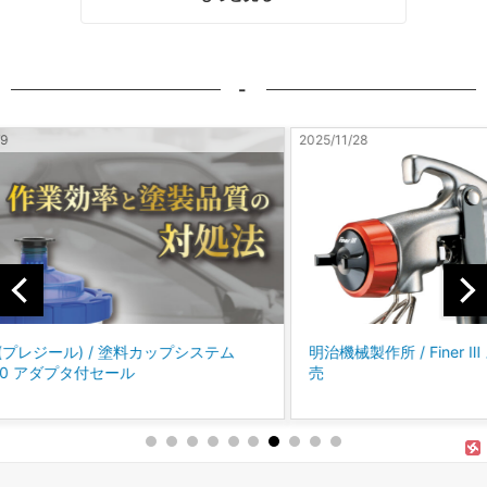
-
2025/11/28
2025/10
テム
明治機械製作所 / Finer Ⅲ スプレーガン 新発
コバッ
売
に、P
「パ