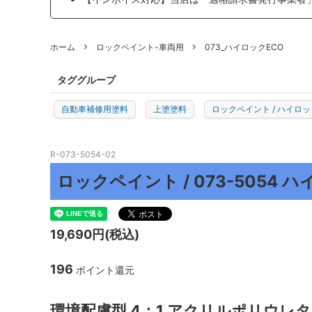
プロトリオス
マルテ
ホーム
ロックペイント-車両用
073_ハイロックECO
J TAPE
日本製
TEROSON
ENDOX
タググループ
KYOTO DETAIL
ADENN
自動車補修用塗料
上塗塗料
ロックペイント / ハイロッ
その他
R-073-5054-02
ロックペイント / 073-5054 ハ
19,690円(税込)
196
ポイント還元
環境配慮型 4：1 アクリルポリウレ