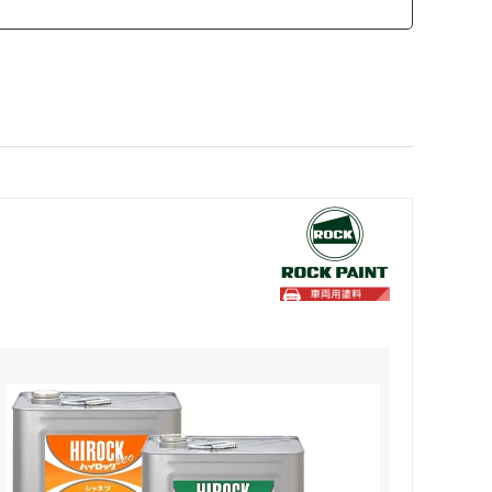
カモ井加工紙
ソーラー
SCANGRIP
日東工器