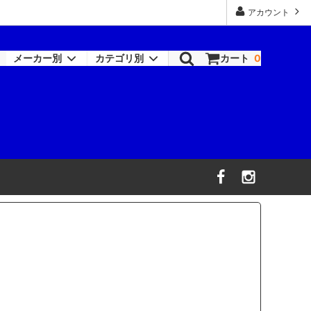
アカウント
メーカー別
カテゴリ別
カート
0
ロックペイント-シンナー類
塗装機器
RAPTOR
機器
ワトコ
コバックス
オーデュラ(アクサルタ)
デビルビス
信濃機販
ビック・ツール