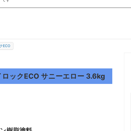
ー大塚
ロック商事
紙クレシア
シーカ・ジャパン
クリスタルプロセス
A
MIARCO
クECO
イロックECO サニーエロー 3.6kg
タン樹脂塗料