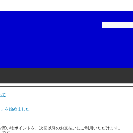
ペイント-建築用
補修用塗料
ロックペイント-家庭用
建築・家庭用塗料
ル
品・テープ
染めＱテクノロジィ
工具・用品
スケミカル
和信化学工業
リーエム)
ニチバン
磨材
石原ケミカル
いて
ヤマ
アネスト岩田
)」を始めました
コーポレーション
Plaisir(プレジール)
た
お買い物ポイントを、次回以降のお支払いにご利用いただけます。
機
KTC(京都機械工具)
」です