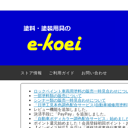
ロックペイント-車両用
【キャンペーン】
ロック
自動車
クロマックス(アクサルタ)
電動・エアー工具
ローバ
養生用
三井化学産資
安全衛生用品
大阪ガ
ストア情報
ご利用ガイド
お問い合わせ
アトミクス
３Ｍ(ス
ファレクラ
ゆたか
ロックペイント車両用塗料の販売一時見合わせにつ
一部塗料類の販売について
シンナー類の販売一時見合わせについて
メグロ化学工業
ヨトリ
「日塗工見本色調色配合サービス(自動車補修用塗料
レビュー機能を追加しました。
明治機械製作所
ワタベ
決済手段に「PayPay」を追加しました。
「自動車ボディカラー調色配合サービス」始めまし
ポイント還元始めました！会員登録初回ポイント・
コンパクトツール
埼玉精
【インボイス対応】当店は「適格請求書発行事業者