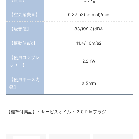
【質量】
1.57kg
【空気消費量】
0.87m3(normal)/min
【騒音値】
88/(99.3)dBA
【振動値a/k】
11.4/1.6m/s2
【使用コンプレ
2.2KW
ッサー】
【使用ホース内
9.5mm
径】
【標準付属品】・サービスオイル・２０ＰＭプラグ