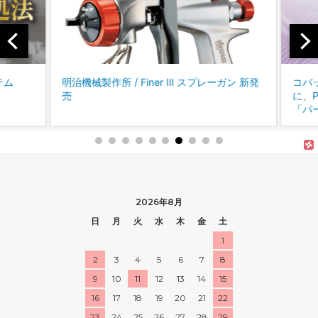
テム
明治機械製作所 / Finer Ⅲ スプレーガン 新発
コバッ
売
に、P
「パー
2026年8月
日
月
火
水
木
金
土
1
2
3
4
5
6
7
8
9
10
11
12
13
14
15
16
17
18
19
20
21
22
23
24
25
26
27
28
29