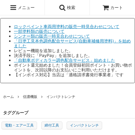
メニュー
検索
カート
ロックペイント車両用塗料の販売一時見合わせについて
一部塗料類の販売について
シンナー類の販売一時見合わせについて
「日塗工見本色調色配合サービス(自動車補修用塗料)」を始め
ました
レビュー機能を追加しました。
決済手段に「PayPay」を追加しました。
「自動車ボディカラー調色配合サービス」始めました
ポイント還元始めました！会員登録初回ポイント・お買い物ポ
イントを、次回以降のお支払いにご利用いただけます。
【インボイス対応】当店は「適格請求書発行事業者」です
ホーム
信濃機販
インパクトレンチ
タググループ
電動・エアー工具
締付工具
インパクトレンチ