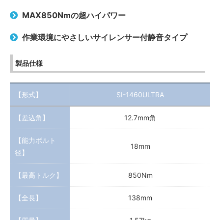
MAX850Nmの超ハイパワー
作業環境にやさしいサイレンサー付静音タイプ
製品仕様
【形式】
SI-1460ULTRA
【差込角】
12.7mm角
【能力ボルト
18mm
径】
【最高トルク】
850Nm
【全長】
138mm