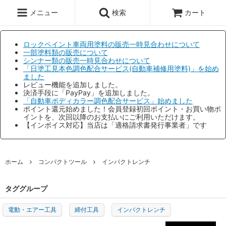
メニュー
検索
カート
ロックペイント車両用塗料の販売一時見合わせについて
一部塗料類の販売について
シンナー類の販売一時見合わせについて
「日塗工見本色調色配合サービス(自動車補修用塗料)」を始め
ました
レビュー機能を追加しました。
決済手段に「PayPay」を追加しました。
「自動車ボディカラー調色配合サービス」始めました
ポイント還元始めました！会員登録初回ポイント・お買い物ポ
イントを、次回以降のお支払いにご利用いただけます。
【インボイス対応】当店は「適格請求書発行事業者」です
ホーム
コンパクトツール
インパクトレンチ
タググループ
電動・エアー工具
締付工具
インパクトレンチ