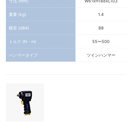
寸法 (mm)
W61xH188xL103
重量 (kg)
1.4
騒音 (dBA)
88
トルク (N・m)
55〜500
ハンマータイプ
ツインハンマー