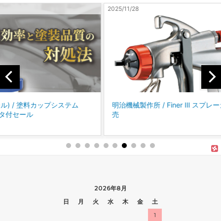
2025/11/28
2025/10
テム
明治機械製作所 / Finer Ⅲ スプレーガン 新発
コバッ
売
に、P
「パ
2026年8月
日
月
火
水
木
金
土
1