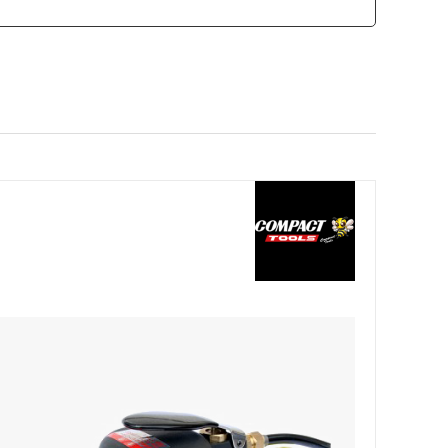
カモ井加工紙
ソーラー
SCANGRIP
日東工器