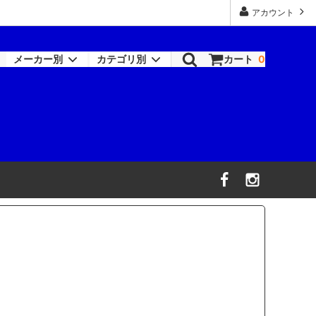
アカウント
メーカー別
カテゴリ別
カート
0
ロックペイント-シンナー類
塗装機器
RAPTOR
機器
ワトコ
コバックス
オーデュラ(アクサルタ)
デビルビス
信濃機販
ビック・ツール