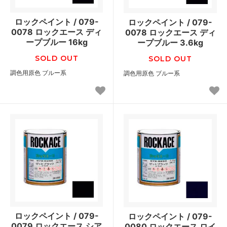
ロックペイント / 079-
ロックペイント / 079-
0078 ロックエース ディ
0078 ロックエース ディ
ープブルー 16kg
ープブルー 3.6kg
SOLD OUT
SOLD OUT
調色用原色 ブルー系
調色用原色 ブルー系
ロックペイント / 079-
ロックペイント / 079-
0079 ロックエース シア
0080 ロックエース ロイ