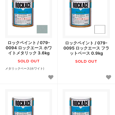
ロックペイント / 079-
ロックペイント / 079-
0094 ロックエース ホワ
0095 ロックエース フラ
イトメタリック 3.6kg
ットベース 0.9kg
SOLD OUT
SOLD OUT
メタリックベース(ホワイト)