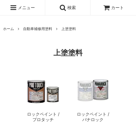
メニュー
検索
カート
ホーム
自動車補修用塗料
上塗塗料
上塗塗料
ロックペイント /
ロックペイント /
プロタッチ
パナロック