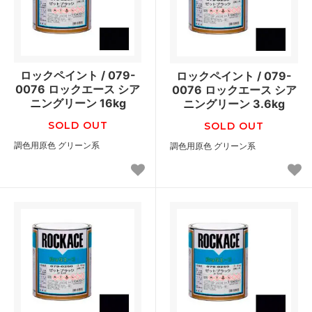
ロックペイント / 079-
ロックペイント / 079-
0076 ロックエース シア
0076 ロックエース シア
ニングリーン 16kg
ニングリーン 3.6kg
SOLD OUT
SOLD OUT
調色用原色 グリーン系
調色用原色 グリーン系