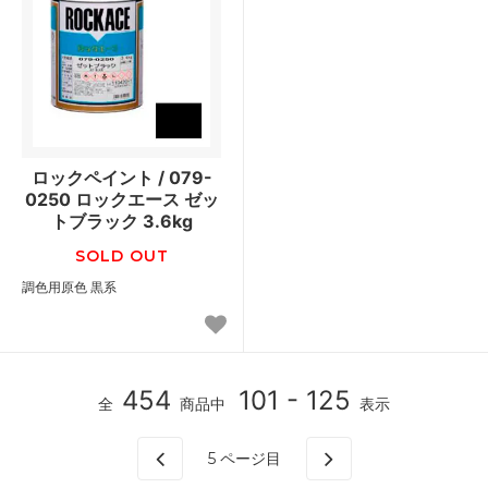
ロックペイント / 079-
0250 ロックエース ゼッ
トブラック 3.6kg
SOLD OUT
調色用原色 黒系
454
101 - 125
全
商品中
表示
5
ページ目