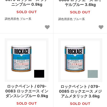
ニンブルー 0.9kg
ヤルブルー 3.6kg
SOLD OUT
SOLD OUT
調色用原色 ブルー系
調色用原色 ブルー系
ロックペイント / 079-
ロックペイント / 079-
0083 ロックエース イン
0085 ロックエース メジ
ダンスレンブルー 0.9kg
アムメタリック 3.6kg
SOLD OUT
SOLD OUT