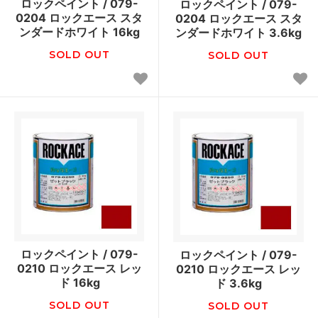
ロックペイント / 079-
ロックペイント / 079-
0204 ロックエース スタ
0204 ロックエース スタ
ンダードホワイト 16kg
ンダードホワイト 3.6kg
SOLD OUT
SOLD OUT
ロックペイント / 079-
ロックペイント / 079-
0210 ロックエース レッ
0210 ロックエース レッ
ド 16kg
ド 3.6kg
SOLD OUT
SOLD OUT