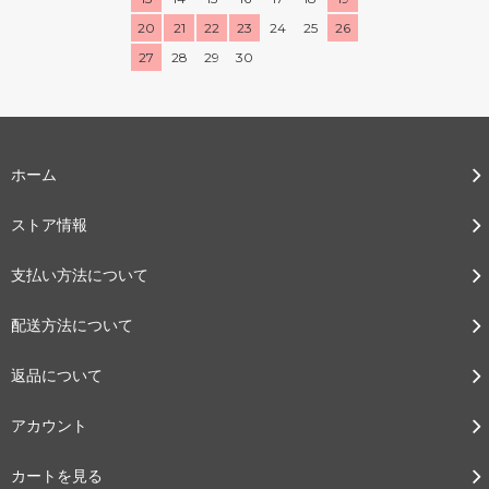
20
21
22
23
24
25
26
27
28
29
30
ホーム
ストア情報
支払い方法について
配送方法について
返品について
アカウント
カートを見る