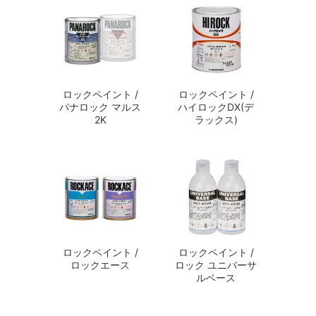
ロックペイント /
ロックペイント /
パナロック マルス
ハイロックDX(デ
2K
ラックス)
ロックペイント /
ロックペイント /
ロックエース
ロック ユニバーサ
ルベース