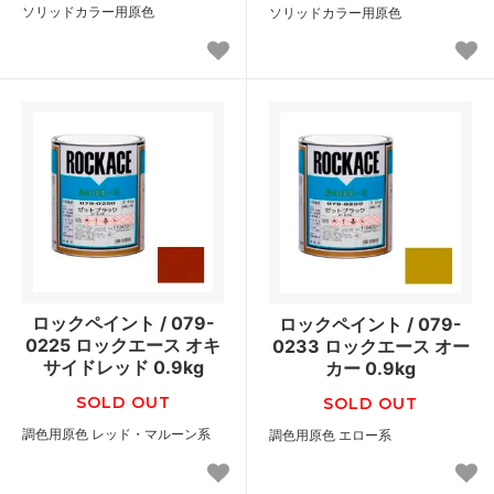
ソリッドカラー用原色
ソリッドカラー用原色
ロックペイント / 079-
ロックペイント / 079-
0225 ロックエース オキ
0233 ロックエース オー
サイドレッド 0.9kg
カー 0.9kg
SOLD OUT
SOLD OUT
調色用原色 レッド・マルーン系
調色用原色 エロー系