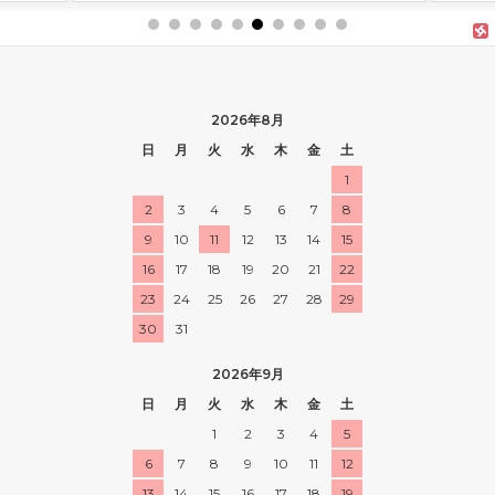
2026年8月
日
月
火
水
木
金
土
1
2
3
4
5
6
7
8
9
10
11
12
13
14
15
16
17
18
19
20
21
22
23
24
25
26
27
28
29
30
31
2026年9月
日
月
火
水
木
金
土
1
2
3
4
5
6
7
8
9
10
11
12
13
14
15
16
17
18
19