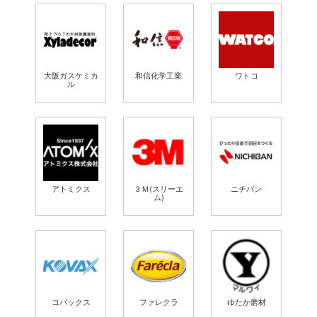
大阪ガスケミカ
和信化学工業
ワトコ
ル
アトミクス
３Ｍ(スリーエ
ニチバン
ム)
コバックス
ファレクラ
ゆたか磨材