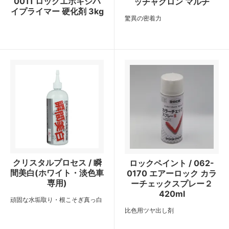
0011 ロックエポキシハ
ッチャクロン マルチ
イプライマー 硬化剤 3kg
驚異の密着力
クリスタルプロセス / 瞬
ロックペイント / 062-
間美白(ホワイト・淡色車
0170 エアーロック カラ
専用)
ーチェックスプレー２
420ml
頑固な水垢取り・根こそぎ真っ白
比色用ツヤ出し剤