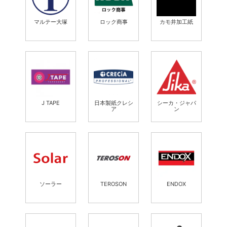
マルテー大塚
ロック商事
カモ井加工紙
J TAPE
日本製紙クレシ
シーカ・ジャパ
ア
ン
ソーラー
TEROSON
ENDOX