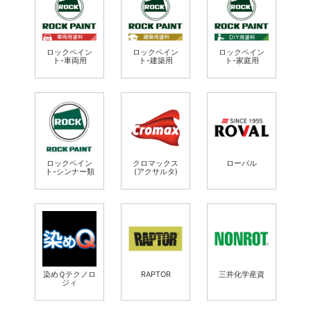
ロックペイン
ロックペイン
ロックペイン
ト-車両用
ト-建築用
ト-家庭用
ロックペイン
クロマックス
ローバル
ト-シンナー類
(アクサルタ)
染めＱテクノロ
RAPTOR
三井化学産資
ジィ