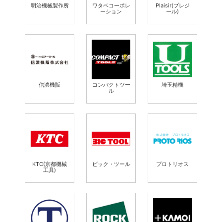
明治機械製作所
ワタベコーポレ
Plaisir(プレジ
ーション
ール)
信濃機販
コンパクトツー
埼玉精機
ル
KTC(京都機械
ビック・ツール
プロトリオス
工具)