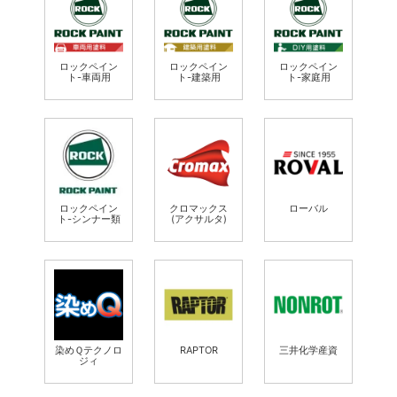
ロックペイン
ロックペイン
ロックペイン
ト-車両用
ト-建築用
ト-家庭用
ロックペイン
クロマックス
ローバル
ト-シンナー類
(アクサルタ)
染めＱテクノロ
RAPTOR
三井化学産資
ジィ