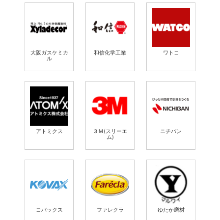
大阪ガスケミカ
和信化学工業
ワトコ
ル
アトミクス
３Ｍ(スリーエ
ニチバン
ム)
コバックス
ファレクラ
ゆたか磨材