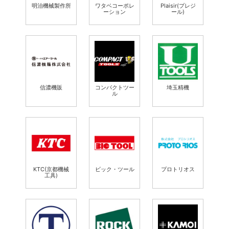
明治機械製作所
ワタベコーポレ
Plaisir(プレジ
ーション
ール)
信濃機販
コンパクトツー
埼玉精機
ル
KTC(京都機械
ビック・ツール
プロトリオス
工具)