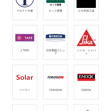
マルテー大塚
ロック商事
カモ井加工紙
J TAPE
日本製紙クレシ
シーカ・ジャパ
ア
ン
ソーラー
TEROSON
ENDOX