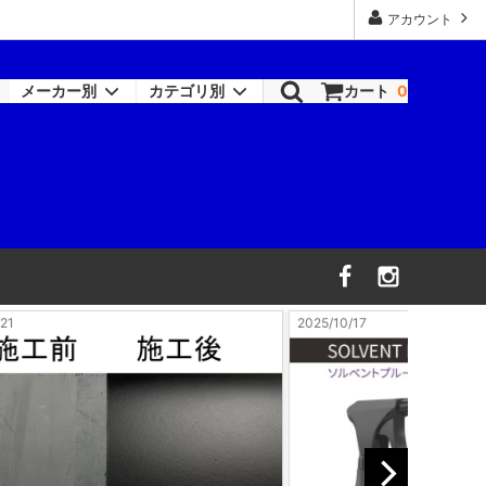
アカウント
メーカー別
カテゴリ別
カート
0
ロックペイント-シンナー類
塗装機器
RAPTOR
機器
ワトコ
コバックス
/17
2026/3/26
オーデュラ(アクサルタ)
デビルビス
信濃機販
ビック・ツール