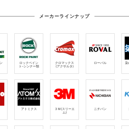
メーカーラインナップ
ン
ロックペイン
クロマックス
ローバル
染
用
ト-シンナー類
(アクサルタ)
アトミクス
３Ｍ(スリーエ
ニチバン
ム)