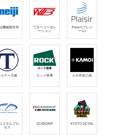
治機械製作所
ワタベコーポレ
Plaisir(プレジ
ーション
ール)
マルテー大塚
ロック商事
カモ井加工紙
リスタルプロ
SCANGRIP
KYOTO DETAIL
セス