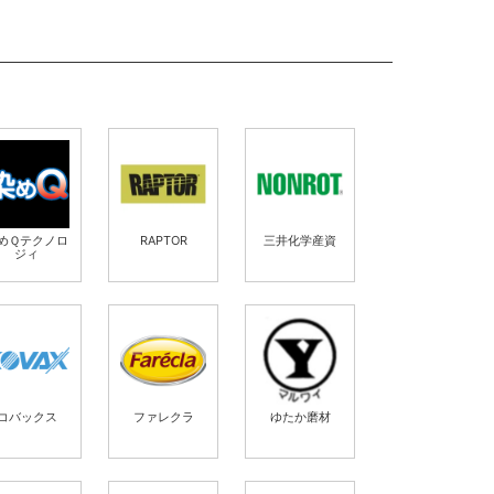
めＱテクノロ
RAPTOR
三井化学産資
ジィ
コバックス
ファレクラ
ゆたか磨材