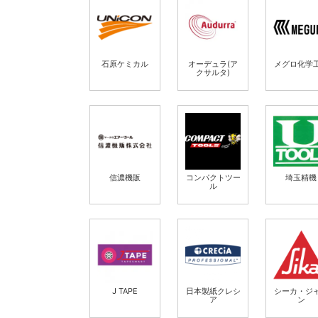
石原ケミカル
オーデュラ(ア
メグロ化学
クサルタ)
信濃機販
コンパクトツー
埼玉精機
ル
J TAPE
日本製紙クレシ
シーカ・ジ
ア
ン