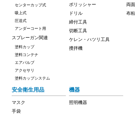
ポリッシャー
両
センターカップ式
吸上式
ドリル
布
圧送式
締付工具
アンダーコート用
切断工具
スプレーガン関連
ケレン・ハツリ工具
塗料カップ
攪拌機
塗料コンテナ
エアバルブ
アクセサリ
塗料カップシステム
安全衛生用品
機器
マスク
照明機器
手袋