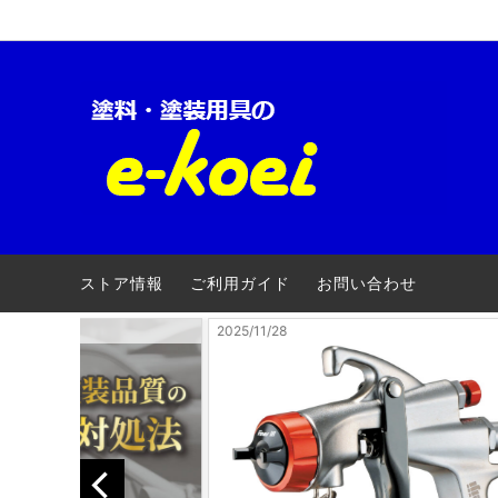
ロックペイント-車両用
【キャンペーン】
ロック
自動車
クロマックス(アクサルタ)
電動・エアー工具
ローバ
養生用
三井化学産資
安全衛生用品
大阪ガ
ストア情報
ご利用ガイド
お問い合わせ
アトミクス
３Ｍ(ス
2025/10/23
ファレクラ
ゆたか
メグロ化学工業
ヨトリ
明治機械製作所
ワタベ
コンパクトツール
埼玉精