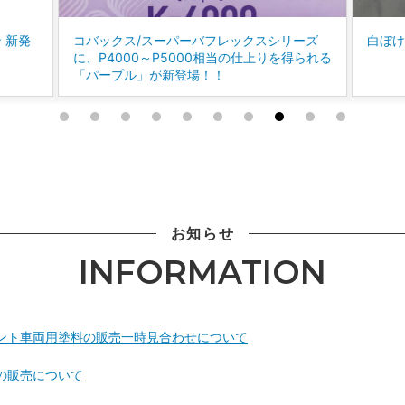
ー大塚
ロック商事
リーズ
白ぼけた自動車用ＰＰ樹脂に！
様々
得られる
紙クレシア
シーカ・ジャパン
クリスタルプロセス
A
MIARCO
お知らせ
INFORMATION
ント車両用塗料の販売一時見合わせについて
の販売について