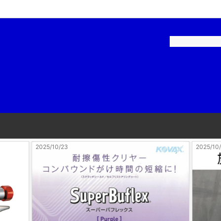
ペイント-建築用
補修用塗料
ロックペイント-家庭用
建築・家庭用塗料
ル
品・テープ
染めＱテクノロジィ
工具・用品
スケミカル
和信化学工業
リーエム)
ニチバン
2025/10/21
2025/10
磨材
石原ケミカル
ヤマ
アネスト岩田
コーポレーション
Plaisir(プレジール)
機
KTC(京都機械工具)