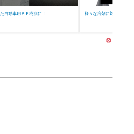
カモ井加工紙
な溶剤に対応可能なトリガー式スプレー
ロックペイント車両用塗
せについて
ソーラー
SCANGRIP
日東工器