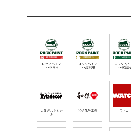
ロックペイン
ロックペイン
ロックペイ
ト-車両用
ト-建築用
ト-家庭
大阪ガスケミカ
和信化学工業
ワトコ
ル