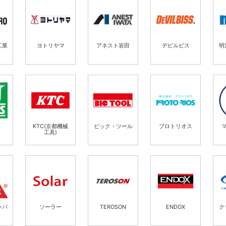
工業
ヨトリヤマ
アネスト岩田
デビルビス
明
KTC(京都機械
ビック・ツール
プロトリオス
工具)
ャパ
ソーラー
TEROSON
ENDOX
ク