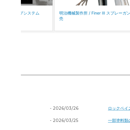
プロトリオス
マルテ
iner Ⅲ スプレーガン 新発
コバックス/スーパーバフレックスシ
に、P4000～P5000相当の仕上りを
J TAPE
日本製
「パープル」が新登場！！
TEROSON
ENDOX
KYOTO DETAIL
ADENN
その他
2026/03/26
ロックペイ
2026/03/25
一部塗料類