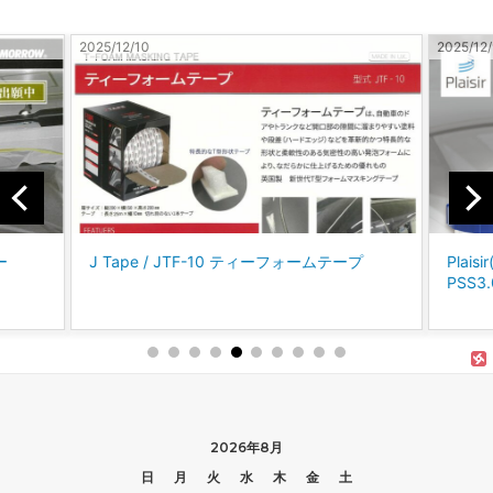
2025/12/10
2025/12/
ー
J Tape / JTF-10 ティーフォームテープ
Plai
PSS
2026年8月
日
月
火
水
木
金
土